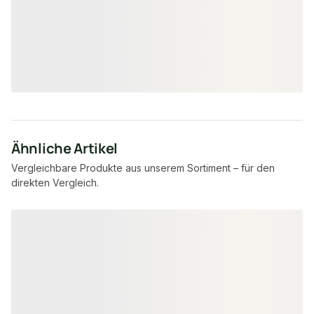
15,95 €
15,95 €
konfigurierbar
ab
/ lfm
ab
/ lf
Ähnliche Artikel
Vergleichbare Produkte aus unserem Sortiment – für den
direkten Vergleich.
Produktgalerie überspringen