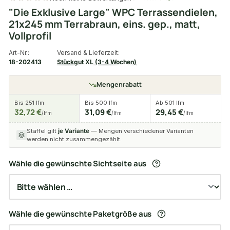
"Die Exklusive Large" WPC Terrassendielen,
21x245 mm Terrabraun, eins. gep., matt,
Vollprofil
Art-Nr.:
Versand & Lieferzeit:
18-202413
Stückgut XL (3-4 Wochen)
Mengenrabatt
Bis 251 lfm
Bis 500 lfm
Ab 501 lfm
32,72 €
31,09 €
29,45 €
/lfm
/lfm
/lfm
Staffel gilt
je Variante
— Mengen verschiedener Varianten
werden nicht zusammengezählt.
Wähle die gewünschte Sichtseite aus
Wähle die gewünschte Paketgröße aus