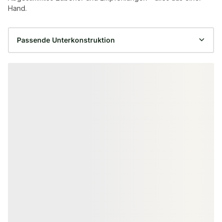
Hand.
Produktgalerie überspringen
ALU UNTERKONSTRUKTION
ALU UNTERKONST
KAHRS Aluminium
KAHRS Alumin
Unterkonstruktion, 29x49 mm,
Unterkonstruk