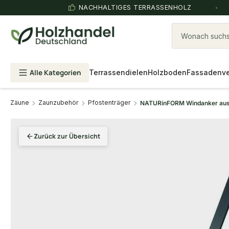
NACHHALTIGES TERRASSENHOLZ
Wonach suchst
Alle Kategorien
Terrassendielen
Holzboden
Fassadenve
Zäune
Zaunzubehör
Pfostenträger
NATURinFORM Windanker aus be
Zurück zur Übersicht