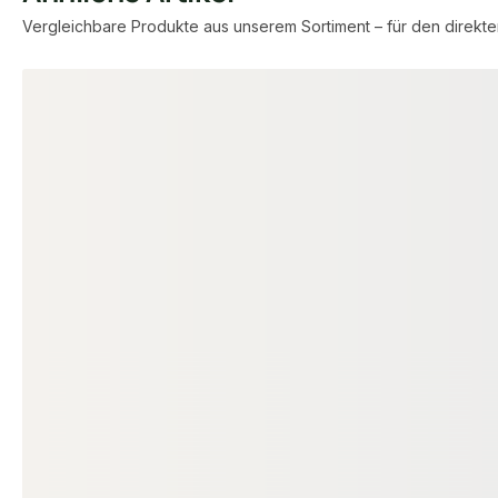
Vergleichbare Produkte aus unserem Sortiment – für den direkte
Produktgalerie überspringen
PFOSTENTRÄGER
PFOSTENTRÄGER
Pfostenträger, mit Stift,
H-Pfostenanke
feuerverzinkt, 24 x 400 mm, zum
für 120 mm Pfo
Einbetonieren
mm, zum Einb
18-200424
18-
Art-Nr.
Art-Nr.
400 mm
unb
Maße
Verfügbar
unbegrenzt
Verfügbar