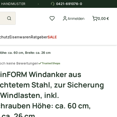
E HANDMUSTER
0421-691076-0
Anmelden
0,00 €
chutz
Eisenwaren
Ratgeber
SALE
he: ca. 60 cm, Breite: ca. 26 cm
och keine Bewertungen
Trusted Shops
inFORM Windanker aus
chtetem Stahl, zur Sicherung
Windlasten, inkl.
hrauben Höhe: ca. 60 cm,
: ca. 26 cm