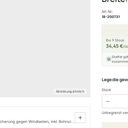
Art-Nr.:
18-200731
Bis 9 Stück
34,45 €
/St
Staffel gil
zusammen
Lege die ge
Stück
Abbildung ähnlich
Unbegrenzt ver
herung gegen Windlasten, inkl. Bohrschrauben Höhe: ca. 60 cm, Breit