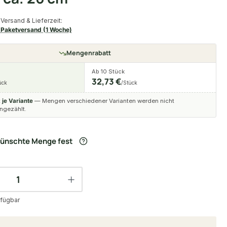
Versand & Lieferzeit:
Paketversand (1 Woche)
Mengenrabatt
Ab 10 Stück
32,73 €
ück
/Stück
t
je Variante
— Mengen verschiedener Varianten werden nicht
gezählt.
wünschte Menge fest
fügbar
e: ca. 26 cm