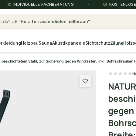
INDIVIDUELLE FACHBERATUNG
KOSTENLOS
 du? z.B.
Holz Terrassendielen hellbraun
rkleidung
Holzbau
Sauna
Akustikpaneele
Sichtschutz
Zäune
Holzs
schichtetem Stahl, zur Sicherung gegen Windlasten, inkl. Bohrschrauben Hö
N
NATUR
beschi
gegen 
Bohrsc
Breite