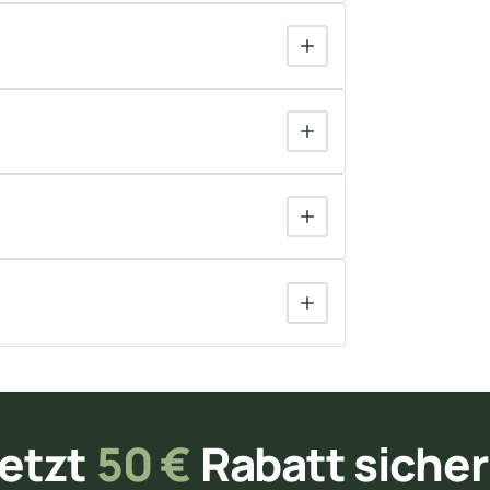
etzt
50 €
Rabatt siche