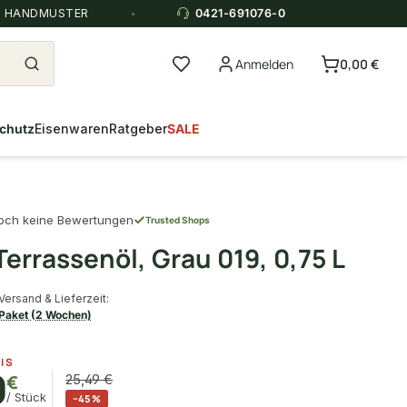
E HANDMUSTER
0421-691076-0
Anmelden
0,00 €
chutz
Eisenwaren
Ratgeber
SALE
och keine Bewertungen
Trusted Shops
errassenöl, Grau 019, 0,75 L
Versand & Lieferzeit:
Paket (2 Wochen)
IS
0
€
25,49 €
/ Stück
−45 %