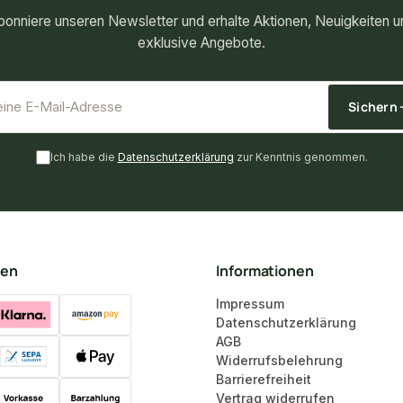
bonniere unseren Newsletter und erhalte Aktionen, Neuigkeiten u
exklusive Angebote.
*
E-Mail-Adresse
Sichern
Ich habe die
Datenschutzerklärung
zur Kenntnis genommen.
ten
Informationen
Impressum
Datenschutzerklärung
AGB
Widerrufsbelehrung
Barrierefreiheit
Vertrag widerrufen