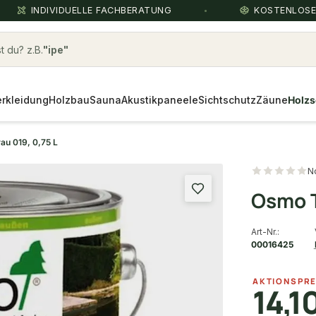
INDIVIDUELLE FACHBERATUNG
KOSTENLOS
 du? z.B.
ipe
rkleidung
Holzbau
Sauna
Akustikpaneele
Sichtschutz
Zäune
Holzs
au 019, 0,75 L
N
Osmo T
Art-Nr.:
00016425
AKTIONSPRE
14,1