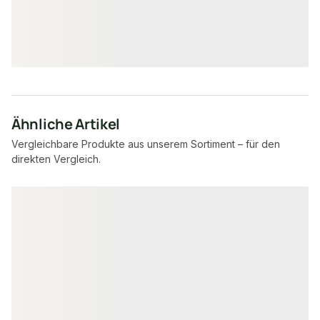
29,95 € / Stück
28,02 €
/ Stück
Ähnliche Artikel
Vergleichbare Produkte aus unserem Sortiment – für den
direkten Vergleich.
Produktgalerie überspringen
PEFC zertifiziert