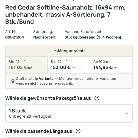
Red Cedar Softline-Saunaholz, 16x94 mm,
unbehandelt, massiv A-Sortierung, 7
Stk./Bund
Art-Nr.:
Sortierung:
Versand & Lieferzeit:
00021204
Nachsortiert
Stückgutversand (3-4 Wochen)
Mengenrabatt
Bis 49 m²
Bis 99 m²
Ab 100 m²
161,05 €
153,00 €
144,95 €
/m²
/m²
/m²
Staffel gilt
je Variante
— Mengen verschiedener Varianten
werden nicht zusammengezählt.
Wähle die gewünschte Paketgröße aus
1 Stück
Unbegrenzt verfügbar
Wähle die passende Länge aus