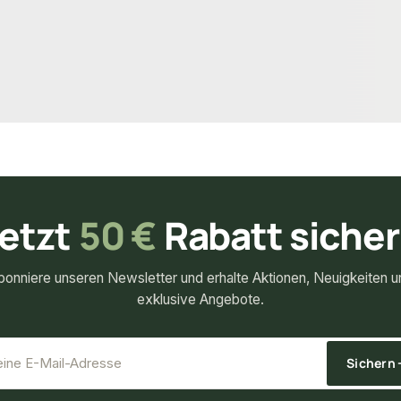
55,95 € / Stück
52,02 €
k
/ Stück
etzt
50 €
Rabatt siche
bonniere unseren Newsletter und erhalte Aktionen, Neuigkeiten u
exklusive Angebote.
*
E-Mail-Adresse
Sichern