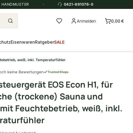
E HANDMUSTER
0421-691076-0
Anmelden
0,00 €
chutz
Eisenwaren
Ratgeber
SALE
ebetrieb, weiß, inkl. Temperaturfühler
och keine Bewertungen
Trusted Shops
teuergerät EOS Econ H1, für
che (trockene) Sauna und
mit Feuchtebetrieb, weiß, inkl.
aturfühler