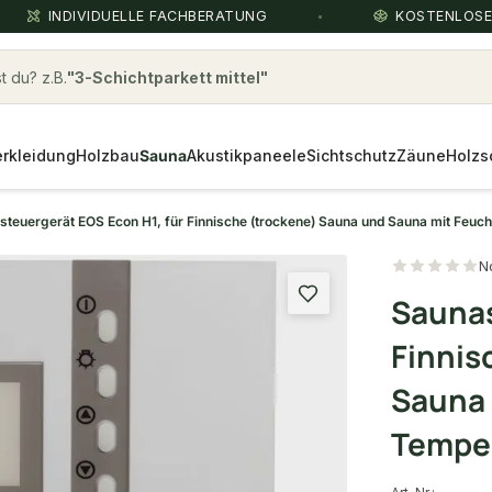
INDIVIDUELLE FACHBERATUNG
KOSTENLOS
 du? z.B.
3-Schichtparkett mittel
rkleidung
Holzbau
Sauna
Akustikpaneele
Sichtschutz
Zäune
Holzs
teuergerät EOS Econ H1, für Finnische (trockene) Sauna und Sauna mit Feucht
N
Saunas
Finnis
Sauna 
Temper