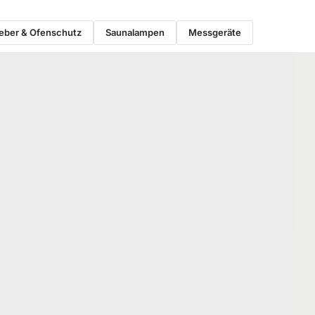
eber & Ofenschutz
Saunalampen
Messgeräte
−7 %
ER & OFENSCHUTZ
SAUNALAMPEN
chieber für die
Espe Lampenschirm "Arn", Breite:
282 mm, Breite: 133
300 mm, Höhe: 300 mm, Stärke:
100 mm
02147
18-202132
Art-Nr.
 × 282 mm
300 × 300 × 100 mm
Maße
tück
15 Stück
Verfügbar