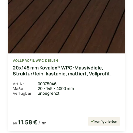
VOLLPROFIL WPC DIELEN
20x145 mm Kovalex® WPC-Massivdiele,
Struktur/fein, kastanie, mattiert, Vollprofil
Längen:1,00 bis 6,00m
00075046
Art-Nr.
20 × 145 × 4000 mm
Maße
unbegrenzt
Verfügbar
11,58 €
konfigurierbar
ab
/ lfm