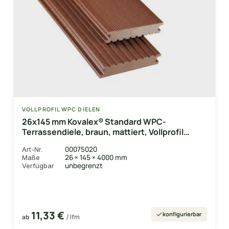
VOLLPROFIL WPC DIELEN
26x145 mm Kovalex® Standard WPC-
Terrassendiele, braun, mattiert, Vollprofil
Längen:1,00 bis 6,00m, Profil: grob/fein
00075020
Art-Nr.
26 × 145 × 4000 mm
Maße
unbegrenzt
Verfügbar
11,33 €
konfigurierbar
ab
/ lfm