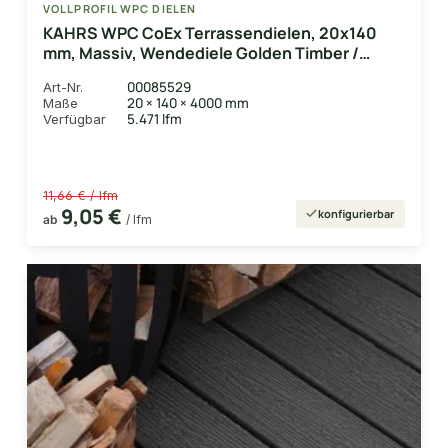
VOLLPROFIL WPC DIELEN
KAHRS WPC CoEx Terrassendielen, 20x140
mm, Massiv, Wendediele Golden Timber /
Stone Grey
00085529
Art-Nr.
20 × 140 × 4000 mm
Maße
5.471 lfm
Verfügbar
11,66 € / lfm
9,05 €
konfigurierbar
ab
/ lfm