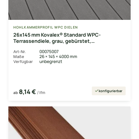
HOHLKAMMERPROFIL WPC DIELEN
26x145 mm Kovalex® Standard WPC-
Terrassendiele, grau, gebürstet,
Hohlkammerprofil Längen:1,00 bis 6,00m,
00075007
Art-Nr.
Profil: grob/fein
26 × 145 × 4000 mm
Maße
unbegrenzt
Verfügbar
8,14 €
konfigurierbar
ab
/ lfm