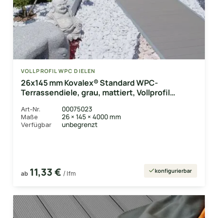
VOLLPROFIL WPC DIELEN
26x145 mm Kovalex® Standard WPC-
Terrassendiele, grau, mattiert, Vollprofil
Längen:1,00 bis 6,00m, Profil: grob/fein
00075023
Art-Nr.
26 × 145 × 4000 mm
Maße
unbegrenzt
Verfügbar
11,33 €
konfigurierbar
ab
/ lfm