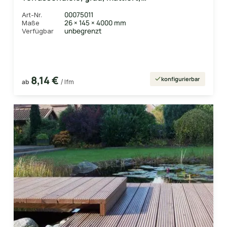
Hohlkammerprofil Längen:1,00 bis 6,00m,
00075011
Art-Nr.
Profil: grob/fein
26 × 145 × 4000 mm
Maße
unbegrenzt
Verfügbar
8,14 €
konfigurierbar
ab
/ lfm