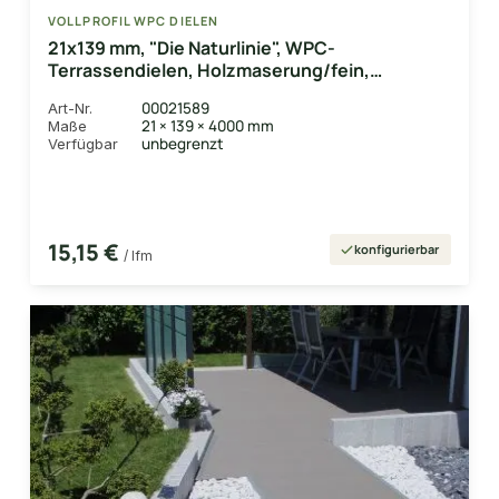
VOLLPROFIL WPC DIELEN
21x139 mm, "Die Naturlinie", WPC-
Terrassendielen, Holzmaserung/fein,
eichenbraun, Vollprofil
00021589
Art-Nr.
21 × 139 × 4000 mm
Maße
unbegrenzt
Verfügbar
15,15 €
konfigurierbar
/ lfm