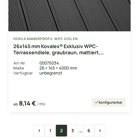
HOHLKAMMERPROFIL WPC DIELEN
26x145 mm Kovalex® Exklusiv WPC-
Terrassendiele, graubraun, mattiert,
Hohlkammerprofil Längen:1,00 bis 6,00m,
00075034
Art-Nr.
Profil: grob/fein
26 × 145 × 4000 mm
Maße
unbegrenzt
Verfügbar
8,14 €
konfigurierbar
ab
/ lfm
1
2
3
6
…
Seite
Seite
Seite
Seite