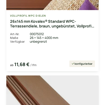
VOLLPROFIL WPC DIELEN
26x145 mm Kovalex® Standard WPC-
Terrassendiele, braun, ungebürstet, Vollprofil
Längen:1,00 bis 6,00m, Profil: grob/fein
00075012
Art-Nr.
26 × 145 × 4000 mm
Maße
unbegrenzt
Verfügbar
11,68 €
konfigurierbar
ab
/ lfm