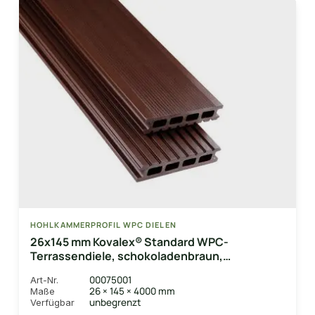
HOHLKAMMERPROFIL WPC DIELEN
26x145 mm Kovalex® Standard WPC-
Terrassendiele, schokoladenbraun,
ungebürstet, Hohlkammerprofil Längen:1,00
00075001
Art-Nr.
bis 6,00m, Profil: grob/fein
26 × 145 × 4000 mm
Maße
unbegrenzt
Verfügbar