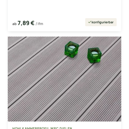
7,89 €
konfigurierbar
ab
/ lfm
HOHLKAMMERPROFIL WPC DIELEN