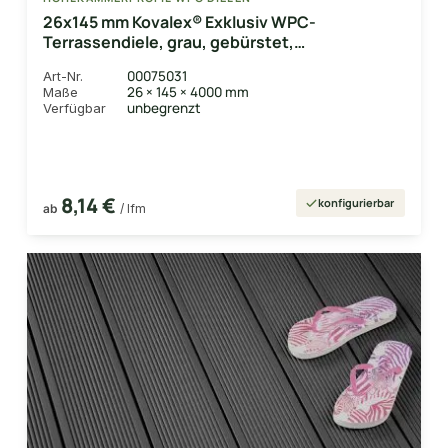
26x145 mm Kovalex® Exklusiv WPC-
Terrassendiele, grau, gebürstet,
Hohlkammerprofil Längen:1,00 bis 6,00m,
00075031
Art-Nr.
Profil: grob/fein
26 × 145 × 4000 mm
Maße
unbegrenzt
Verfügbar
8,14 €
konfigurierbar
ab
/ lfm