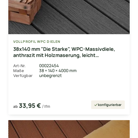
VOLLPROFIL WPC DIELEN
38x140 mm "Die Starke", WPC-Massivdiele,
anthrazit mit Holzmaserung, leicht
gebürstet/fein geriffelt
00022454
Art-Nr.
38 × 140 × 4000 mm
Maße
unbegrenzt
Verfügbar
33,95 €
konfigurierbar
ab
/ lfm