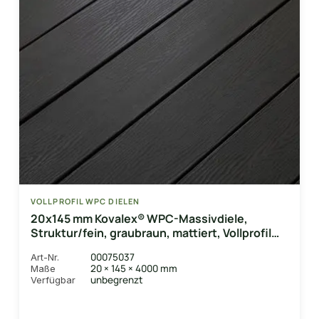
VOLLPROFIL WPC DIELEN
20x145 mm Kovalex® WPC-Massivdiele,
Struktur/fein, graubraun, mattiert, Vollprofil
Längen:1,00 bis 6,00m
00075037
Art-Nr.
20 × 145 × 4000 mm
Maße
unbegrenzt
Verfügbar