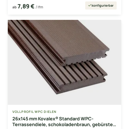
7,89 €
konfigurierbar
ab
/ lfm
VOLLPROFIL WPC DIELEN
26x145 mm Kovalex® Standard WPC-
Terrassendiele, schokoladenbraun, gebürstet,