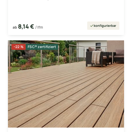
8,14 €
konfigurierbar
ab
/ lfm
−22 %
FSC® zertifiziert