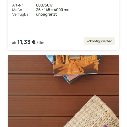
Vollprofil Längen:1,00 bis 6,00m, Profil:
00075017
Art-Nr.
grob/fein
26 × 145 × 4000 mm
Maße
unbegrenzt
Verfügbar
11,33 €
konfigurierbar
ab
/ lfm