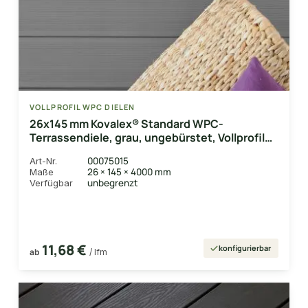
VOLLPROFIL WPC DIELEN
26x145 mm Kovalex® Standard WPC-
Terrassendiele, grau, ungebürstet, Vollprofil
Längen:1,00 bis 6,00m, Profil: grob/fein
00075015
Art-Nr.
26 × 145 × 4000 mm
Maße
unbegrenzt
Verfügbar
11,68 €
konfigurierbar
ab
/ lfm