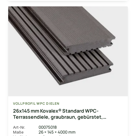
VOLLPROFIL WPC DIELEN
26x145 mm Kovalex® Standard WPC-
Terrassendiele, graubraun, gebürstet,
Vollprofil Längen:1,00 bis 6,00m, Profil:
00075018
Art-Nr.
grob/fein
26 × 145 × 4000 mm
Maße