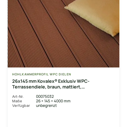
HOHLKAMMERPROFIL WPC DIELEN
26x145 mm Kovalex® Exklusiv WPC-
Terrassendiele, braun, mattiert,
Hohlkammerprofil Längen:1,00 bis 6,00m,
00075032
Art-Nr.
Profil: grob/fein
26 × 145 × 4000 mm
Maße
unbegrenzt
Verfügbar