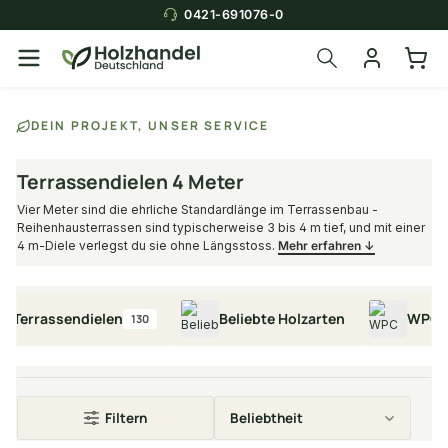
0421-691076-0
Über die Suche findest du in
DEIN PROJEKT, UNSER SERVICE
Sekunden das
passende Produkt
.
Terrassendielen 4 Meter
Vier Meter sind die ehrliche Standardlänge im Terrassenbau -
Reihenhaus­terrassen sind typischerweise 3 bis 4 m tief, und mit einer
4 m-Diele verlegst du sie ohne Längsstoss.
Mehr erfahren ↓
errassendielen
Beliebte Holzarten
WPC Terr
130
Filtern