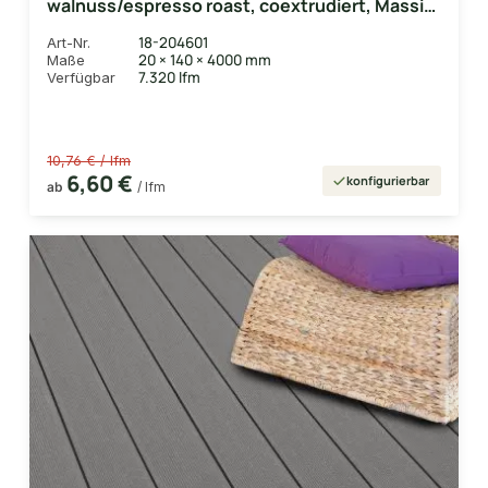
walnuss/espresso roast, coextrudiert, Massiv,
strukturiert
18-204601
Art-Nr.
20 × 140 × 4000 mm
Maße
7.320 lfm
Verfügbar
10,76 € / lfm
6,60 €
konfigurierbar
ab
/ lfm