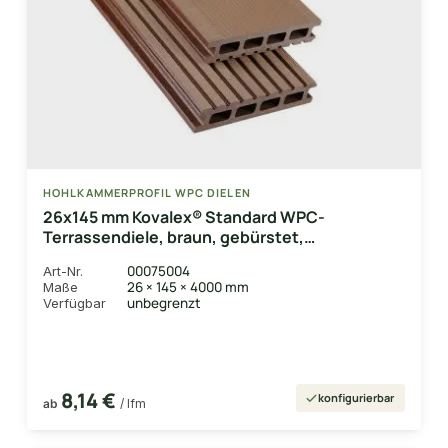
HOHLKAMMERPROFIL WPC DIELEN
26x145 mm Kovalex® Standard WPC-
Terrassendiele, braun, gebürstet,
Hohlkammerprofil Längen:1,00 bis 6,00m,
00075004
Art-Nr.
Profil: grob/fein
26 × 145 × 4000 mm
Maße
unbegrenzt
Verfügbar
8,14 €
konfigurierbar
ab
/ lfm