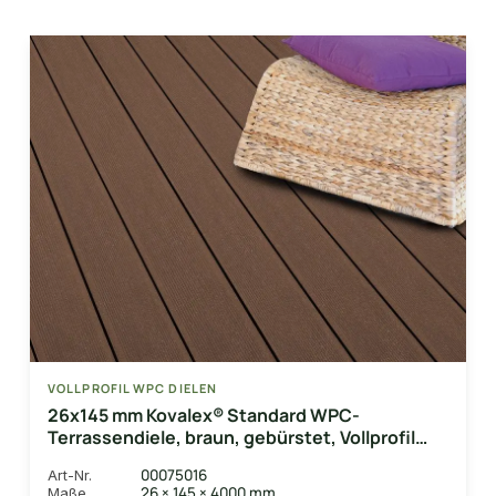
VOLLPROFIL WPC DIELEN
26x145 mm Kovalex® Standard WPC-
Terrassendiele, braun, gebürstet, Vollprofil
Längen:1,00 bis 6,00m, Profil: grob/fein
00075016
Art-Nr.
26 × 145 × 4000 mm
Maße