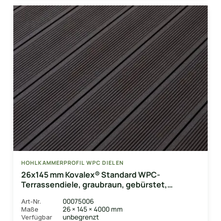
HOHLKAMMERPROFIL WPC DIELEN
26x145 mm Kovalex® Standard WPC-
Terrassendiele, graubraun, gebürstet,
Hohlkammerprofil Längen:1,00 bis 6,00m,
00075006
Art-Nr.
Profil: grob/fein
26 × 145 × 4000 mm
Maße
unbegrenzt
Verfügbar