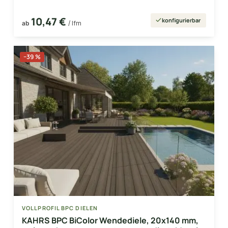
10,47 €
konfigurierbar
ab
/ lfm
−39 %
VOLLPROFIL BPC DIELEN
KAHRS BPC BiColor Wendediele, 20x140 mm,