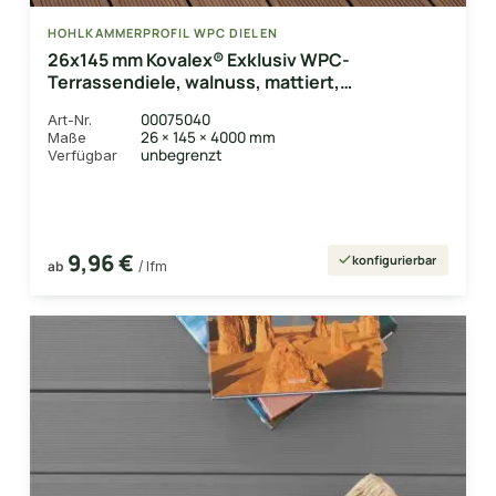
HOHLKAMMERPROFIL WPC DIELEN
26x145 mm Kovalex® Exklusiv WPC-
Terrassendiele, walnuss, mattiert,
Hohlkammerprofil Längen:1,00 bis 6,00m,
00075040
Art-Nr.
Profil: grob/fein
26 × 145 × 4000 mm
Maße
unbegrenzt
Verfügbar
9,96 €
konfigurierbar
ab
/ lfm