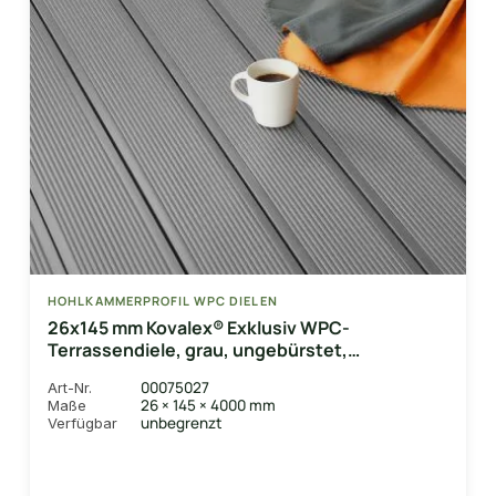
HOHLKAMMERPROFIL WPC DIELEN
26x145 mm Kovalex® Exklusiv WPC-
Terrassendiele, grau, ungebürstet,
Hohlkammerprofil Längen:1,00 bis 6,00m,
00075027
Art-Nr.
Profil: grob/fein
26 × 145 × 4000 mm
Maße
unbegrenzt
Verfügbar