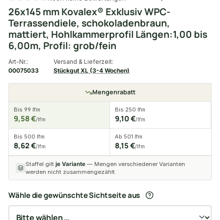
26x145 mm Kovalex® Exklusiv WPC-
Terrassendiele, schokoladenbraun,
mattiert, Hohlkammerprofil Längen:1,00 bis
6,00m, Profil: grob/fein
Art-Nr.:
Versand & Lieferzeit:
00075033
Stückgut XL (3-4 Wochen)
Mengenrabatt
Bis 99 lfm
Bis 250 lfm
9,58 €
9,10 €
/lfm
/lfm
Bis 500 lfm
Ab 501 lfm
8,62 €
8,15 €
/lfm
/lfm
Staffel gilt
je Variante
— Mengen verschiedener Varianten
werden nicht zusammengezählt.
Wähle die gewünschte Sichtseite aus