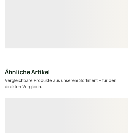
29 × 49 mm
20 ×
Maße
Maße
unbegrenzt
3.36
Verfügbar
Verfügbar
7,95 €
8,57 €
konfigurierbar
ab
/ lfm
ab
/ lfm
Ähnliche Artikel
Vergleichbare Produkte aus unserem Sortiment – für den
direkten Vergleich.
Produktgalerie überspringen