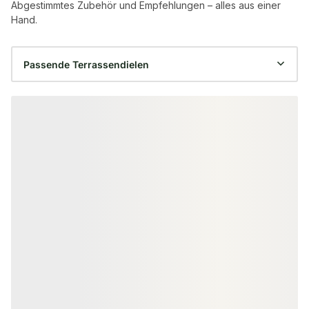
Abgestimmtes Zubehör und Empfehlungen – alles aus einer
Hand.
Produktgalerie überspringen
HOHLKAMMERPROFIL WPC DIELEN
VOLLPROFIL WPC 
26x145 mm Kovalex® Exklusiv
20x145 mm Ko
WPC-Terrassendiele, steingrau,
Massivdiele, St