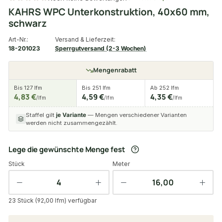
KAHRS WPC Unterkonstruktion, 40x60 mm,
schwarz
Art-Nr.:
Versand & Lieferzeit:
18-201023
Sperrgutversand (2-3 Wochen)
Mengenrabatt
Bis 127 lfm
Bis 251 lfm
Ab 252 lfm
4,83 €
4,59 €
4,35 €
/lfm
/lfm
/lfm
Staffel gilt
je Variante
— Mengen verschiedener Varianten
werden nicht zusammengezählt.
Lege die gewünschte Menge fest
Stück
Meter
23 Stück (92,00 lfm) verfügbar