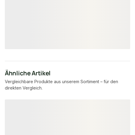
29 × 49 mm
20 ×
Maße
Maße
unbegrenzt
3.36
Verfügbar
Verfügbar
7,95 €
8,57 €
konfigurierbar
ab
/ lfm
ab
/ lfm
Ähnliche Artikel
Vergleichbare Produkte aus unserem Sortiment – für den
direkten Vergleich.
Produktgalerie überspringen