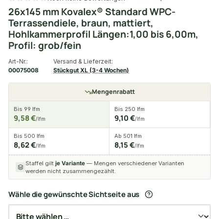
26x145 mm Kovalex® Standard WPC-
Terrassendiele, braun, mattiert,
Hohlkammerprofil Längen:1,00 bis 6,00m,
Profil: grob/fein
Art-Nr.:
Versand & Lieferzeit:
00075008
Stückgut XL (3-4 Wochen)
Mengenrabatt
Bis 99 lfm
Bis 250 lfm
9,58 €
9,10 €
/lfm
/lfm
Bis 500 lfm
Ab 501 lfm
8,62 €
8,15 €
/lfm
/lfm
Staffel gilt
je Variante
— Mengen verschiedener Varianten
werden nicht zusammengezählt.
Wähle die gewünschte Sichtseite aus