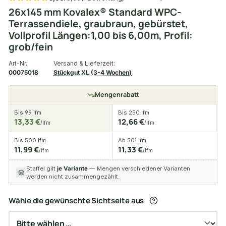
26x145 mm Kovalex® Standard WPC-
Terrassendiele, graubraun, gebürstet,
Vollprofil Längen:1,00 bis 6,00m, Profil:
grob/fein
Art-Nr.:
Versand & Lieferzeit:
00075018
Stückgut XL (3-4 Wochen)
Mengenrabatt
Bis 99 lfm
Bis 250 lfm
13,33 €
12,66 €
/lfm
/lfm
Bis 500 lfm
Ab 501 lfm
11,99 €
11,33 €
/lfm
/lfm
Staffel gilt
je Variante
— Mengen verschiedener Varianten
werden nicht zusammengezählt.
Wähle die gewünschte Sichtseite aus