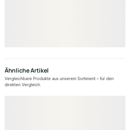
29 × 49 mm
20 ×
Maße
Maße
unbegrenzt
3.36
Verfügbar
Verfügbar
7,95 €
8,57 €
konfigurierbar
ab
/ lfm
ab
/ lfm
Ähnliche Artikel
Vergleichbare Produkte aus unserem Sortiment – für den
direkten Vergleich.
Produktgalerie überspringen