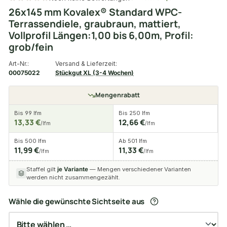
26x145 mm Kovalex® Standard WPC-
Terrassendiele, graubraun, mattiert,
Vollprofil Längen:1,00 bis 6,00m, Profil:
grob/fein
Art-Nr.:
Versand & Lieferzeit:
00075022
Stückgut XL (3-4 Wochen)
Mengenrabatt
Bis 99 lfm
Bis 250 lfm
13,33 €
12,66 €
/lfm
/lfm
Bis 500 lfm
Ab 501 lfm
11,99 €
11,33 €
/lfm
/lfm
Staffel gilt
je Variante
— Mengen verschiedener Varianten
werden nicht zusammengezählt.
Wähle die gewünschte Sichtseite aus