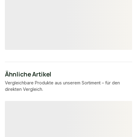
29 × 49 mm
20 ×
Maße
Maße
unbegrenzt
3.27
Verfügbar
Verfügbar
7,95 €
8,57 €
konfigurierbar
ab
/ lfm
ab
/ lfm
Ähnliche Artikel
Vergleichbare Produkte aus unserem Sortiment – für den
direkten Vergleich.
Produktgalerie überspringen