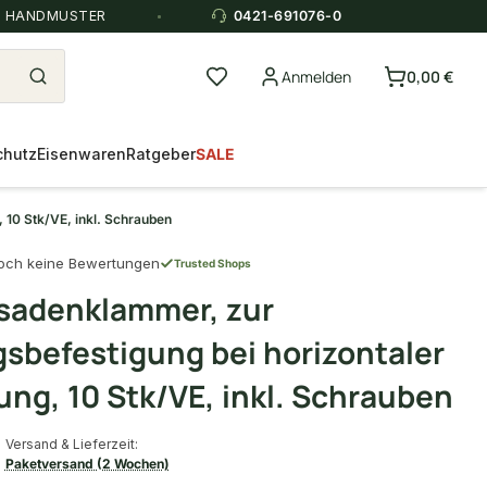
E HANDMUSTER
0421-691076-0
Anmelden
0,00 €
chutz
Eisenwaren
Ratgeber
SALE
 10 Stk/VE, inkl. Schrauben
och keine Bewertungen
Trusted Shops
sadenklammer, zur
sbefestigung bei horizontaler
ung, 10 Stk/VE, inkl. Schrauben
Versand & Lieferzeit:
Paketversand (2 Wochen)