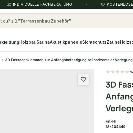
INDIVIDUELLE FACHBERATUNG
KOSTENLOS
 du? z.B.
Terrassenbau Zubehör
rkleidung
Holzbau
Sauna
Akustikpaneele
Sichtschutz
Zäune
Holzs
3D Fassadenklammer, zur Anfangsbefestigung bei horizontaler Verlegung,
N
3D Fas
Anfang
Verleg
Art-Nr.:
18-204449