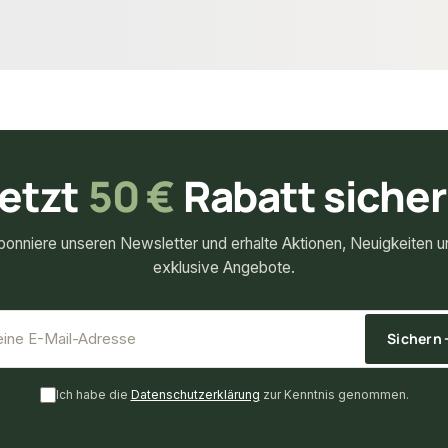
74,34 €
ket
/ Stück
etzt
50 €
Rabatt siche
bonniere unseren Newsletter und erhalte Aktionen, Neuigkeiten u
exklusive Angebote.
*
E-Mail-Adresse
Sichern
Ich habe die
Datenschutzerklärung
zur Kenntnis genommen.