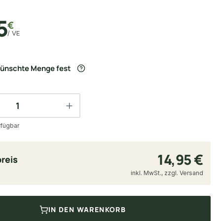
5
€
/ VE
wünschte Menge fest
fügbar
14,95 €
reis
inkl. MwSt., zzgl. Versand
IN DEN WARENKORB