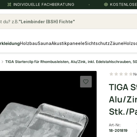
INDIVIDUELLE FACHBERATUNG
KOSTENLOS
 du? z.B.
Leimbinder (BSH) Fichte
rkleidung
Holzbau
Sauna
Akustikpaneele
Sichtschutz
Zäune
Holzs
TIGA Starterclip für Rhombusleisten, Alu/Zink, inkl. Edelstahlschrauben, 5
N
TIGA S
Alu/Zi
Stk./P
Art-Nr.:
18-201819