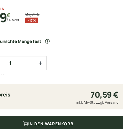
IS
59
€
84,71 €
/ Paket
−17 %
wünschte Menge fest
bar
70,59 €
reis
inkl. MwSt., zzgl. Versand
IN DEN WARENKORB