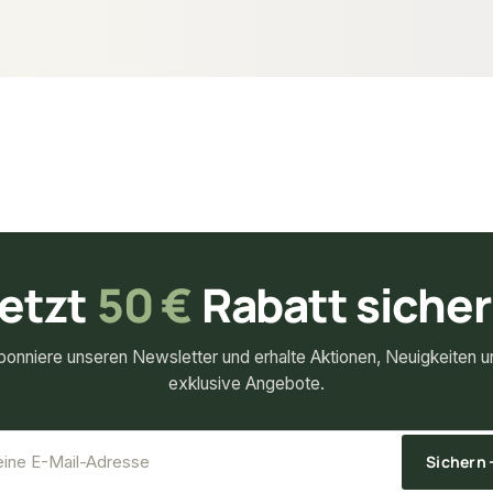
74,34 €
ket
/ Stück
etzt
50 €
Rabatt siche
bonniere unseren Newsletter und erhalte Aktionen, Neuigkeiten u
exklusive Angebote.
*
E-Mail-Adresse
Sichern