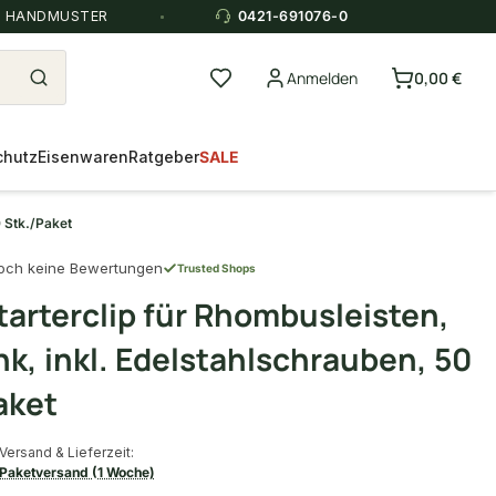
E HANDMUSTER
0421-691076-0
Anmelden
0,00 €
chutz
Eisenwaren
Ratgeber
SALE
0 Stk./Paket
och keine Bewertungen
Trusted Shops
tarterclip für Rhombusleisten,
nk, inkl. Edelstahlschrauben, 50
aket
Versand & Lieferzeit:
Paketversand (1 Woche)