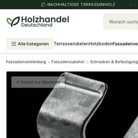
NACHHALTIGES TERRASSENHOLZ
Wonach suchst
Alle Kategorien
Terrassendielen
Holzboden
Fassadenve
Fassadenverkleidung
Fassadenzubehör
Schrauben & Befestigung
Zurück zur Übersicht