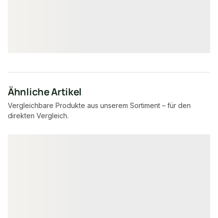
10,59 €
49,52 €
konfigurierbar
/ lfm
ab
/ lf
Ähnliche Artikel
Vergleichbare Produkte aus unserem Sortiment – für den
direkten Vergleich.
Produktgalerie überspringen