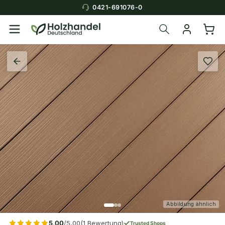
0421-691076-0
Abbildung ähnlich
5,00
/5,00
(1 Bewertung)
Trusted Shops