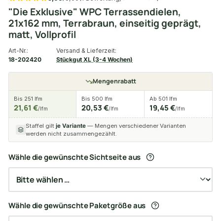
"Die Exklusive" WPC Terrassendielen,
21x162 mm, Terrabraun, einseitig geprägt,
matt, Vollprofil
Art-Nr.:
Versand & Lieferzeit:
18-202420
Stückgut XL (3-4 Wochen)
Mengenrabatt
Bis 251 lfm
Bis 500 lfm
Ab 501 lfm
21,61 €
20,53 €
19,45 €
/lfm
/lfm
/lfm
Staffel gilt
je Variante
— Mengen verschiedener Varianten
werden nicht zusammengezählt.
Wähle die gewünschte Sichtseite aus
Wähle die gewünschte Paketgröße aus