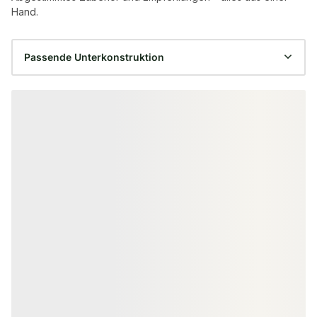
Hand.
Produktgalerie überspringen
ALU UNTERKONSTRUKTION
ALU UNTERKONST
KAHRS Aluminium
KAHRS Alumin
Unterkonstruktion, 29x49 mm,
Unterkonstruk