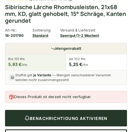
Sibirische Lärche Rhombusleisten, 21x68
mm, KD, glatt gehobelt, 15° Schräge, Kanten
gerundet
Art-Nr.:
Sortierung:
Versand & Lieferzeit:
18-201780
Standard
Sperrgut (1-2 Wochen)
Mengenrabatt
Bis 101 lfm
Ab 102 lfm
5,83 €
5,25 €
/lfm
/lfm
Staffel gilt
je Variante
— Mengen verschiedener Varianten
werden nicht zusammengezählt.
Dieses Produkt ist derzeit nicht verfügbar.
BENACHRICHTIGUNG AKTIVIEREN