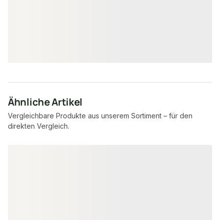
29,90 €
143,69 €
/ Paket
/ Pak
Ähnliche Artikel
Vergleichbare Produkte aus unserem Sortiment – für den
direkten Vergleich.
Produktgalerie überspringen
PEFC zertifiziert