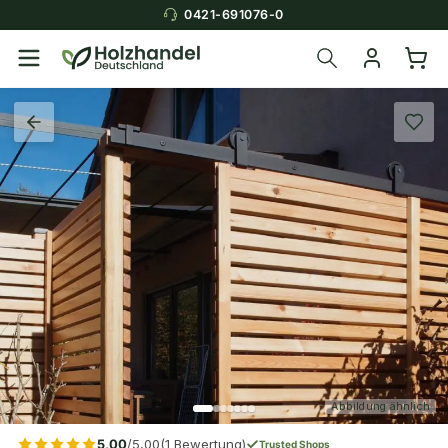
0421-691076-0
Abbildung ähnlich
5,00
/5,00
(1 Bewertung)
Trusted Shops