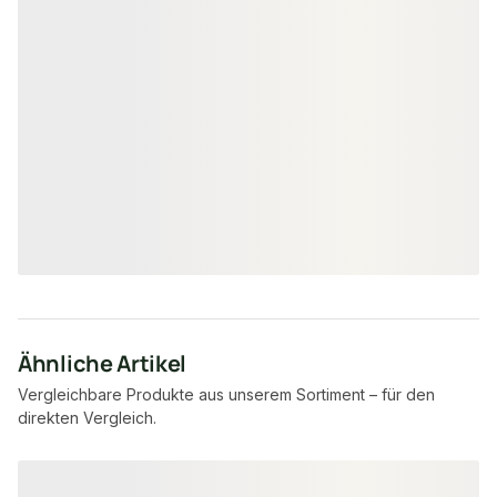
Montagekleber 1K Hybrid, zur
Befestigung von Akustikpaneelen,
310 ml
18-220360
Art-Nr.
unbegrenzt
Verfügbar
8,95 €
/ Stück
Ähnliche Artikel
Vergleichbare Produkte aus unserem Sortiment – für den
direkten Vergleich.
Produktgalerie überspringen