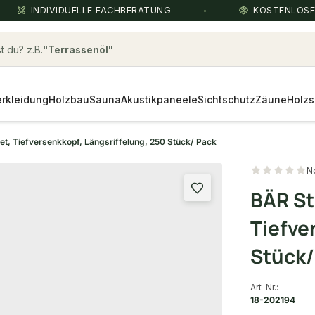
INDIVIDUELLE FACHBERATUNG
KOSTENLOS
 du? z.B.
Terrassenöl
rkleidung
Holzbau
Sauna
Akustikpaneele
Sichtschutz
Zäune
Holzs
t, Tiefversenkkopf, Längsriffelung, 250 Stück/ Pack
N
BÄR St
Tiefve
Stück/
Art-Nr.:
18-202194