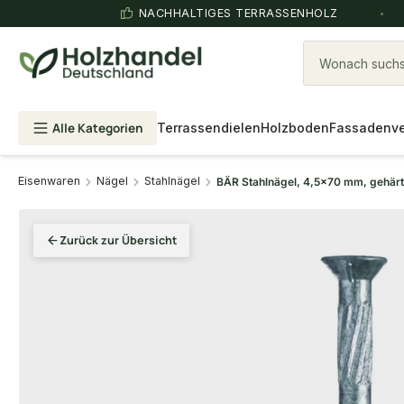
NACHHALTIGES TERRASSENHOLZ
Wonach suchst
Alle Kategorien
Terrassendielen
Holzboden
Fassadenve
Eisenwaren
Nägel
Stahlnägel
BÄR Stahlnägel, 4,5x70 mm, gehärte
Zurück zur Übersicht