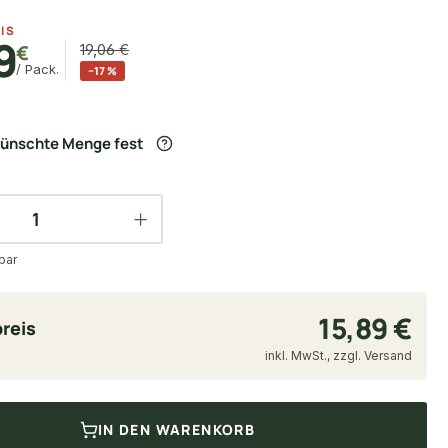
IS
9
€
19,06 €
/ Pack.
−17 %
wünschte Menge fest
bar
15,89 €
reis
inkl. MwSt., zzgl. Versand
IN DEN WARENKORB