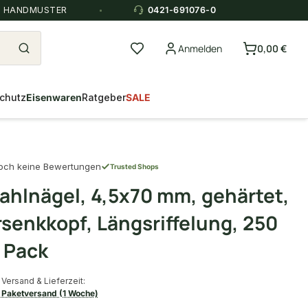
E HANDMUSTER
0421-691076-0
Anmelden
0,00 €
chutz
Eisenwaren
Ratgeber
SALE
och keine Bewertungen
Trusted Shops
ahlnägel, 4,5x70 mm, gehärtet,
rsenkkopf, Längsriffelung, 250
 Pack
Versand & Lieferzeit:
Paketversand (1 Woche)