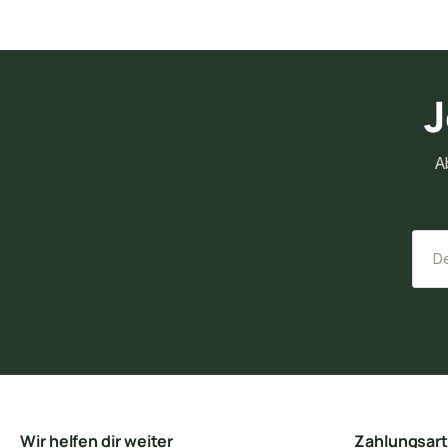
J
A
Wir helfen dir weiter
Zahlungsar