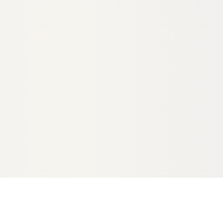
HLÄUCHE
ABSCHLUSSLEISTEN & PROFILE
lauch -bündig- für
Kovalex® Dehnungsfugenprofil, 1
, "Die Kernige", "Die
mm Schaum, gerollt, 5,00 m im
e Naturlinie", Ø 14
Beutel
83853
00021148
Art-Nr.
egrenzt
unbegrenzt
Verfügbar
4,70 €
konfigurierbar
/ Stück