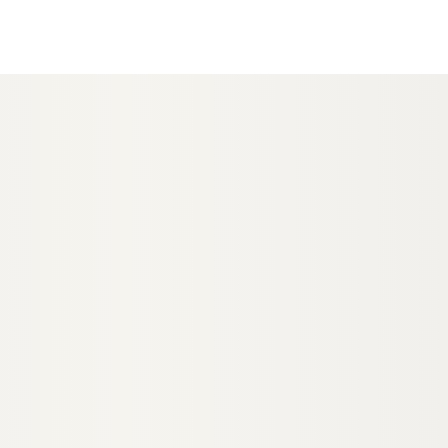
hermo-Kleb+Dicht
ml/ Kartusche
202080
egrenzt