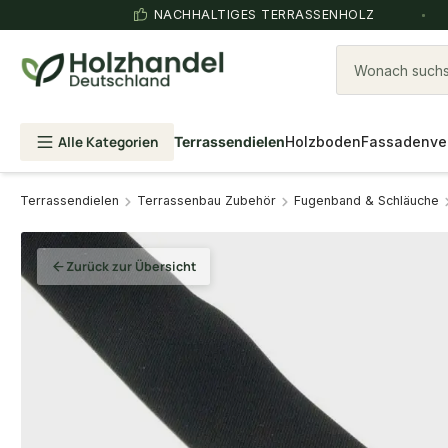
NACHHALTIGES TERRASSENHOLZ
Wonach suchst
Alle Kategorien
Terrassendielen
Holzboden
Fassadenve
Terrassendielen
Terrassenbau Zubehör
Fugenband & Schläuche
Zurück zur Übersicht