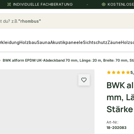
INDIVIDUELLE FACHBERATUNG
KOSTENLOS
 du? z.B.
Kahrs
rkleidung
Holzbau
Sauna
Akustikpaneele
Sichtschutz
Zäune
Holzs
BWK allform EPDM UK-Abdeckband 70 mm, Länge: 20 m, Breite: 70 mm, St
5
BWK a
mm, Lä
Stärke
Art-Nr.:
18-202083