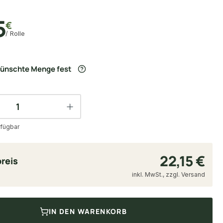
5
€
/ Rolle
wünschte Menge fest
fügbar
22,15 €
reis
inkl. MwSt., zzgl. Versand
IN DEN WARENKORB