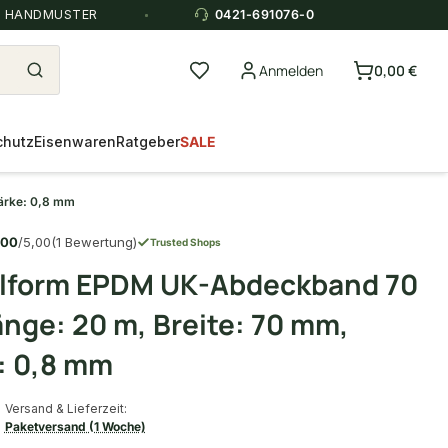
E HANDMUSTER
0421-691076-0
Anmelden
0,00 €
chutz
Eisenwaren
Ratgeber
SALE
ärke: 0,8 mm
,00
/5,00
(1 Bewertung)
Trusted Shops
llform EPDM UK-Abdeckband 70
nge: 20 m, Breite: 70 mm,
: 0,8 mm
Versand & Lieferzeit:
Paketversand (1 Woche)