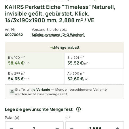
KAHRS Parkett Eiche "Timeless" Naturell,
invisible geölt, gebürstet, Klick,
14/3x190x1900 mm, 2,888 m² / VE
Art-Nr.:
Versand & Lieferzeit:
00270062
Stückgutversand (2-3 Wochen)
Mengenrabatt
Bis 100 m²
Bis 201 m²
58,44 €
55,52 €
/m²
/m²
Bis 299 m²
Ab 300 m²
54,35 €
52,60 €
/m²
/m²
Staffel gilt
je Variante
— Mengen verschiedener Varianten
werden nicht zusammengezählt.
Lege die gewünschte Menge fest
Paket(e)
m²