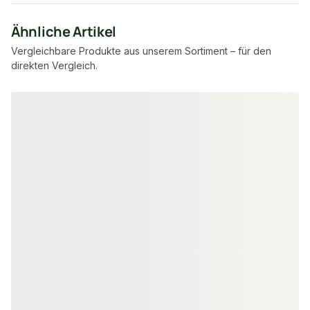
Ähnliche Artikel
Vergleichbare Produkte aus unserem Sortiment – für den
direkten Vergleich.
Produktgalerie überspringen
FSC® zertifiziert
PEFC zertifiziert
GLATTKANTBRETTER
GLATTKANTBRETT
Sibirische Lärche Glattkantbretter,
Thermokiefer G
21x195 mm, KD, unbehandelt, 4-
19x140 mm, KD,