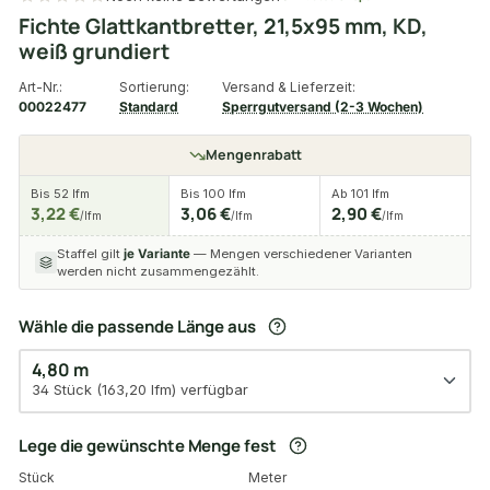
Fichte Glattkantbretter, 21,5x95 mm, KD,
weiß grundiert
Art-Nr.:
Sortierung:
Versand & Lieferzeit:
00022477
Standard
Sperrgutversand (2-3 Wochen)
Mengenrabatt
Bis 52 lfm
Bis 100 lfm
Ab 101 lfm
3,22 €
3,06 €
2,90 €
/lfm
/lfm
/lfm
Staffel gilt
je Variante
— Mengen verschiedener Varianten
werden nicht zusammengezählt.
Wähle die passende Länge aus
4,80 m
34 Stück (163,20 lfm) verfügbar
Lege die gewünschte Menge fest
Stück
Meter