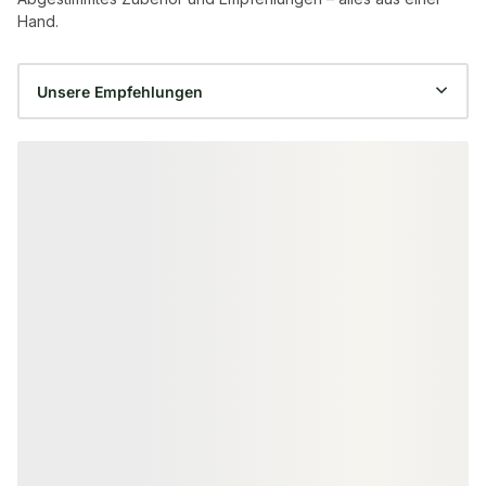
Hand.
Produktgalerie überspringen
HOLZLATTEN
BESCHLÄGE & VER
Fichte/Tanne Dachlatten, 40x60
Winkelverbinde
mm, CE / S10, KD, unbehandelt,
V2A, 40x40x16