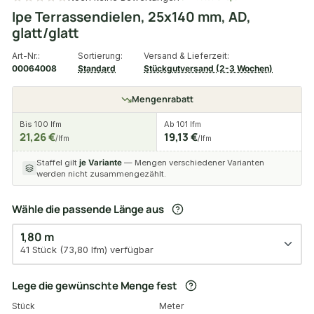
Ipe Terrassendielen, 25x140 mm, AD,
glatt/glatt
Art-Nr.:
Sortierung:
Versand & Lieferzeit:
00064008
Standard
Stückgutversand (2-3 Wochen)
Mengenrabatt
Bis 100 lfm
Ab 101 lfm
21,26 €
19,13 €
/lfm
/lfm
Staffel gilt
je Variante
— Mengen verschiedener Varianten
werden nicht zusammengezählt.
Wähle die passende Länge aus
1,80 m
41 Stück (73,80 lfm) verfügbar
Lege die gewünschte Menge fest
Stück
Meter