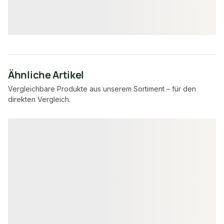
9,45 € / lfm
4,15 €
7,95 €
konfigurierbar
ab
/ lfm
ab
/ lfm
Ähnliche Artikel
Vergleichbare Produkte aus unserem Sortiment – für den
direkten Vergleich.
Produktgalerie überspringen
−51 %