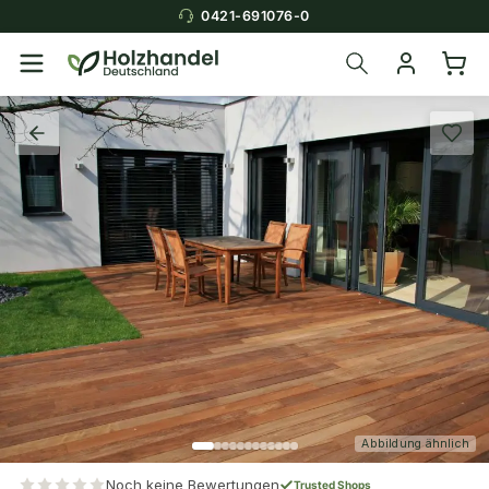
0421-691076-0
Abbildung ähnlich
Noch keine Bewertungen
Trusted Shops