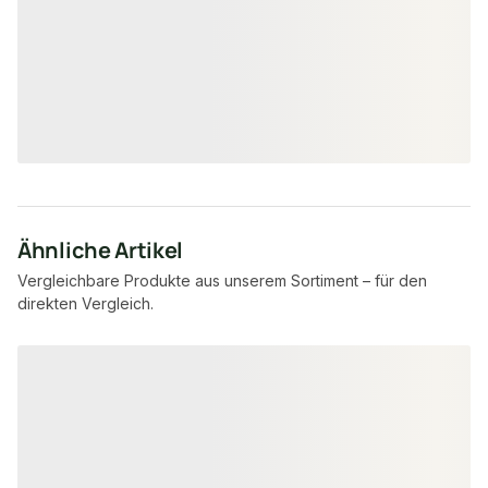
Standard
unbe
Sortierung
Verfügbar
1.330 lfm
Verfügbar
9,45 € / lfm
4,15 €
7,95 €
konfigurierbar
ab
/ lfm
ab
/ lfm
Ähnliche Artikel
Vergleichbare Produkte aus unserem Sortiment – für den
direkten Vergleich.
Produktgalerie überspringen
−51 %