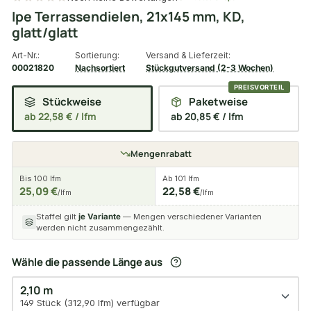
Ipe Terrassendielen, 21x145 mm, KD,
glatt/glatt
Art-Nr.:
Sortierung:
Versand & Lieferzeit:
00021820
Nachsortiert
Stückgutversand (2-3 Wochen)
Stückweise
Paketweise
ab 22,58 € / lfm
ab 20,85 € / lfm
Mengenrabatt
Bis 100 lfm
Ab 101 lfm
25,09 €
22,58 €
/lfm
/lfm
Staffel gilt
je Variante
— Mengen verschiedener Varianten
werden nicht zusammengezählt.
Wähle die passende Länge aus
2,10 m
149 Stück (312,90 lfm) verfügbar