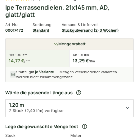
Ipe Terrassendielen, 21x145 mm, AD,
glatt/glatt
Art-Nr.:
Sortierung:
Versand & Lieferzeit:
00017472
Standard
Stückgutversand (2-3 Wochen)
Mengenrabatt
Bis 100 lfm
Ab 101 lfm
14,77 €
13,29 €
/lfm
/lfm
Staffel gilt
je Variante
— Mengen verschiedener Varianten
werden nicht zusammengezählt.
Wähle die passende Länge aus
1,20 m
2 Stück (2,40 lfm) verfügbar
Lege die gewünschte Menge fest
Stück
Meter