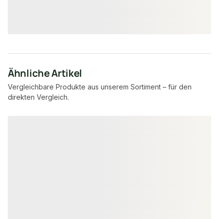
9,45 € / lfm
4,15 €
7,95 €
konfigurierbar
ab
/ lfm
ab
/ lfm
Ähnliche Artikel
Vergleichbare Produkte aus unserem Sortiment – für den
direkten Vergleich.
Produktgalerie überspringen
FSC® zertifiziert