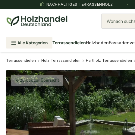
NACHHALTIGES TERRASSENHOLZ
Wonach suchst
Alle Kategorien
Terrassendielen
Holzboden
Fassadenve
Terrassendielen
Holz Terrassendielen
Hartholz Terrassendielen
Zurück zur Übersicht