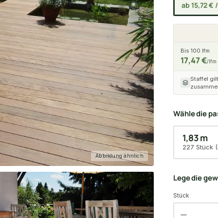
ab 15,72 € 
Bis 100 lfm
17,47 €
/lfm
Staffel gil
zusammen
Wähle die p
1,83 m
227 Stück (
Abbildung ähnlich
Lege die ge
Stück