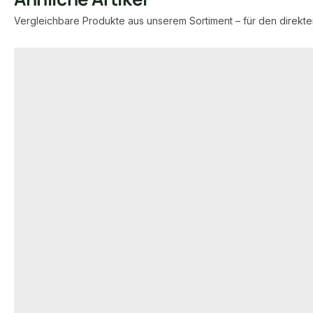
Vergleichbare Produkte aus unserem Sortiment – für den direkte
Produktgalerie überspringen
−51 %
IPÉ TERRASSENDIELEN
IPÉ TERRASSENDI
Ipe Terrassendielen, 21x145 mm,
Ipe Terrassen
KD, glatt/glatt
AD, glatt/glatt
00003208
000
Art-Nr.
Art-Nr.
21 × 145 mm
21 ×
Maße
Maße
Nachsortiert
Sta
Sortierung
Sortierung