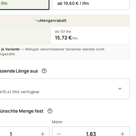
/ lfm
ab 19,60 € / lfm
Mengenrabatt
Ab 101 lfm
15,72 €
/lfm
t
je Variante
— Mengen verschiedener Varianten werden nicht
gezählt.
assende Länge aus
415,41 lfm) verfügbar
wünschte Menge fest
Meter