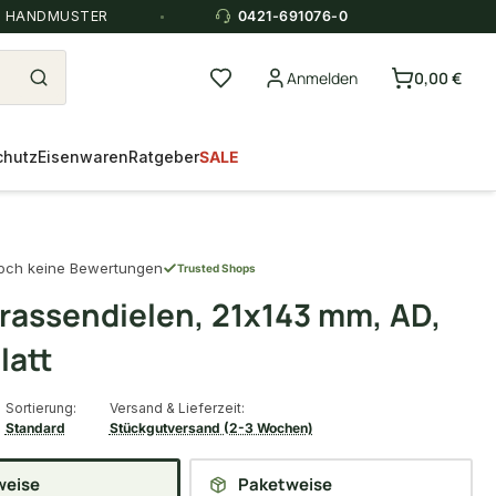
E HANDMUSTER
0421-691076-0
Anmelden
0,00 €
chutz
Eisenwaren
Ratgeber
SALE
och keine Bewertungen
Trusted Shops
rrassendielen, 21x143 mm, AD,
latt
Sortierung:
Versand & Lieferzeit:
Standard
Stückgutversand (2-3 Wochen)
weise
Paketweise