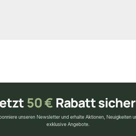
60 lfm
2.293,78 lfm
Verfügbar
22,58 €
konfigurierbar
konfigurierbar
m
ab
/ lfm
etzt
50 €
Rabatt siche
bonniere unseren Newsletter und erhalte Aktionen, Neuigkeiten u
exklusive Angebote.