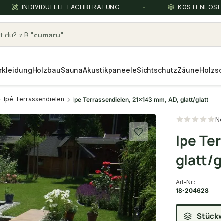
INDIVIDUELLE FACHBERATUNG
KOSTENLOS
 du? z.B.
robinie
Über die Suche findest du in
rkleidung
Holzbau
Sekunden das
Sauna
passende Produkt
Akustikpaneele
.
Sichtschutz
Zäune
Holzs
Ipé Terrassendielen
Ipe Terrassendielen, 21x143 mm, AD, glatt/glatt
N
Ipe Te
glatt/g
Art-Nr.:
18-204628
Stück