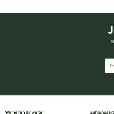
J
A
Wir helfen dir weiter
Zahlungsar