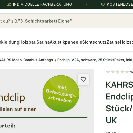
INDIVIDUELLE FACHBERATUNG
KOSTENLOS
 du? z.B.
rkleidung
Holzbau
Sauna
Akustikpaneele
Sichtschutz
Zäune
Holzs
KAHRS Moso-Bambus Anfangs-/ Endclip, V2A, schwarz, 25 Stück/Paket, inkl.
N
KAHRS
Endcli
Stück/
UK