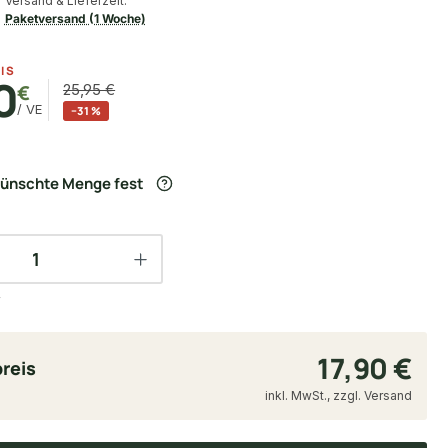
Versand & Lieferzeit:
Paketversand (1 Woche)
IS
0
€
25,95 €
/ VE
−31 %
wünschte Menge fest
17,90 €
reis
inkl. MwSt., zzgl. Versand