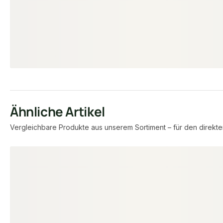
3,70 lfm
1,85
Verfügbar
Verfügbar
10,76 € / lfm
11,65 € / lfm
6,70 €
7,61 €
konfigurierbar
ab
/ lfm
ab
/ lfm
Ähnliche Artikel
Vergleichbare Produkte aus unserem Sortiment – für den direkte
Produktgalerie überspringen