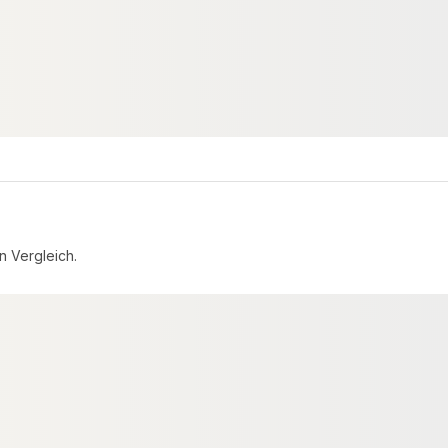
 lfm
konfigurierbar
n Vergleich.