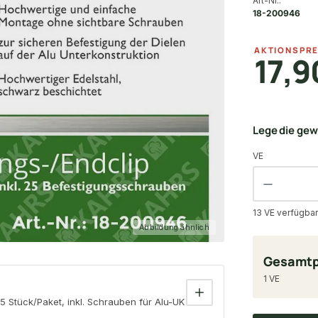
Art-Nr.:
18-200946
AKTIONSPRE
17,9
Lege die ge
VE
13 VE verfügbar
Abbildung ähnlich
Gesamtp
1 VE
Stück/Paket, inkl. Schrauben für Alu-UK