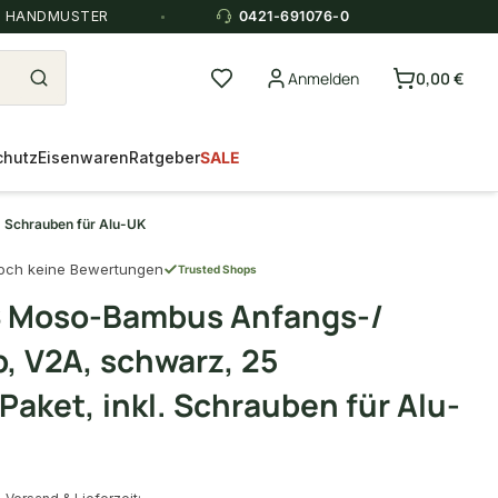
E HANDMUSTER
0421-691076-0
Anmelden
0,00 €
chutz
Eisenwaren
Ratgeber
SALE
 Schrauben für Alu-UK
och keine Bewertungen
Trusted Shops
 Moso-Bambus Anfangs-/
p, V2A, schwarz, 25
Paket, inkl. Schrauben für Alu-