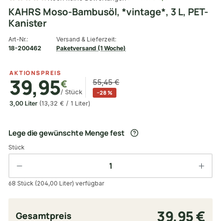
KAHRS Moso-Bambusöl, *vintage*, 3 L, PET-
Kanister
Art-Nr.:
Versand & Lieferzeit:
18-200462
Paketversand (1 Woche)
AKTIONSPREIS
39,95
€
55,45 €
/ Stück
−28 %
3,00 Liter
(13,32 € / 1 Liter)
Lege die gewünschte Menge fest
Stück
68 Stück (204,00 Liter) verfügbar
39,95 €
Gesamtpreis