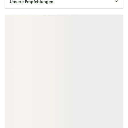
Produktgalerie überspringen
ZUBEHÖR & MALERBEDARF
Fußbodenstreichbürste, Breite:
150 mm
18-220529
Art-Nr.
150 × 30 mm
Maße
unbegrenzt
Verfügbar