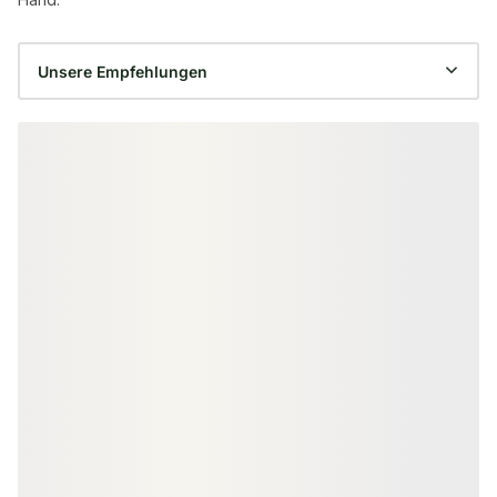
Produktgalerie überspringen
ZUBEHÖR & MALERBEDARF
Fußbodenstreichbürste, Breite:
150 mm