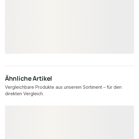
18-220529
Art-Nr.
150 × 30 mm
Maße
unbegrenzt
Verfügbar
25,95 €
/ Stück
Ähnliche Artikel
Vergleichbare Produkte aus unserem Sortiment – für den
direkten Vergleich.
Produktgalerie überspringen