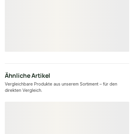
18-220529
Art-Nr.
150 × 30 mm
Maße
unbegrenzt
Verfügbar
25,95 €
/ Stück
Ähnliche Artikel
Vergleichbare Produkte aus unserem Sortiment – für den
direkten Vergleich.
Produktgalerie überspringen