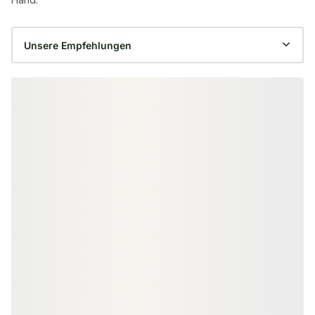
Produktgalerie überspringen
ZUBEHÖR & MALERBEDARF
Fußbodenstreichbürste, Breite:
150 mm