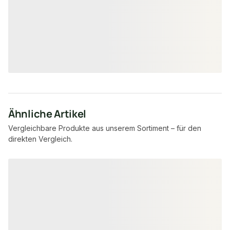
unbegrenzt
unbe
Verfügbar
Verfügbar
49,95 €
8,95 €
konfigurierbar
ab
/ Stück
/ Stück
Ähnliche Artikel
Vergleichbare Produkte aus unserem Sortiment – für den
direkten Vergleich.
Produktgalerie überspringen