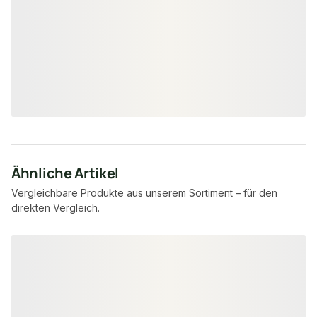
40 × 31.5 mm
100 
Maße
Maße
unbegrenzt
unbe
Verfügbar
Verfügbar
37,19 €
8,95 €
konfigurierbar
ab
/ Stück
/ Stück
Ähnliche Artikel
Vergleichbare Produkte aus unserem Sortiment – für den
direkten Vergleich.
Produktgalerie überspringen