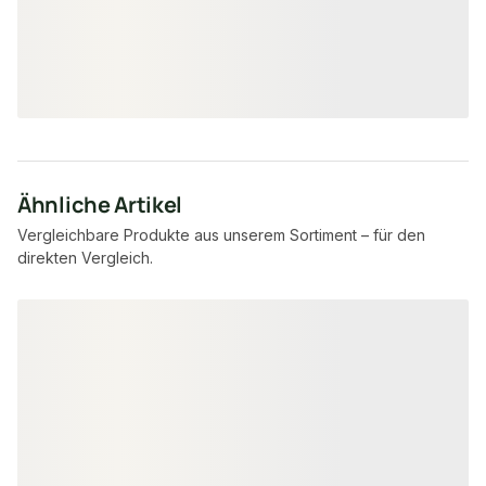
37,19 €
8,95 €
konfigurierbar
ab
/ Stück
/ Stück
Ähnliche Artikel
Vergleichbare Produkte aus unserem Sortiment – für den
direkten Vergleich.
Produktgalerie überspringen