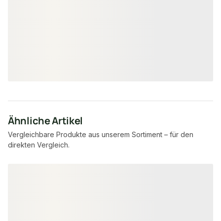
40 × 31.5 mm
100 
Maße
Maße
unbegrenzt
unbe
Verfügbar
Verfügbar
37,19 €
8,95 €
konfigurierbar
ab
/ Stück
/ Stück
Ähnliche Artikel
Vergleichbare Produkte aus unserem Sortiment – für den
direkten Vergleich.
Produktgalerie überspringen