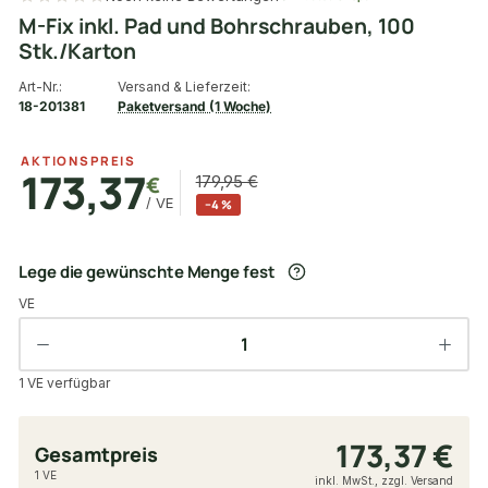
M-Fix inkl. Pad und Bohrschrauben, 100
Stk./Karton
Art-Nr.:
Versand & Lieferzeit:
18-201381
Paketversand (1 Woche)
AKTIONSPREIS
173,37
€
179,95 €
/ VE
−4 %
Lege die gewünschte Menge fest
VE
1 VE verfügbar
173,37 €
Gesamtpreis
1 VE
inkl. MwSt., zzgl. Versand