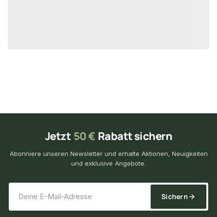
37,19 €
12,64 €
konfigurierbar
ab
/ Stück
ab
/ St
Jetzt
50 €
Rabatt sichern
Abonniere unseren Newsletter und erhalte Aktionen, Neuigkeiten
und exklusive Angebote.
*
E-Mail-Adresse
Sichern