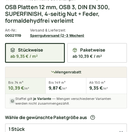
OSB Platten 12 mm, OSB 3, DIN EN 300,
SUPERFINISH, 4-seitig Nut + Feder,
formaldehydfrei verleimt
Art-Nr.:
Versand & Lieferzeit:
00021119
Sperrgutversand (2-3 Wochen)
Stückweise
Paketweise
ab 9,35 € / m²
ab 10,39 € / m²
Mengenrabatt
Bis 74 m²
Bis 149 m²
Ab 150 m²
10,39 €
9,87 €
9,35 €
/m²
/m²
/m²
Staffel gilt
je Variante
— Mengen verschiedener Varianten
werden nicht zusammengezählt.
Wähle die gewünschte Paketgröße aus
1 Stück