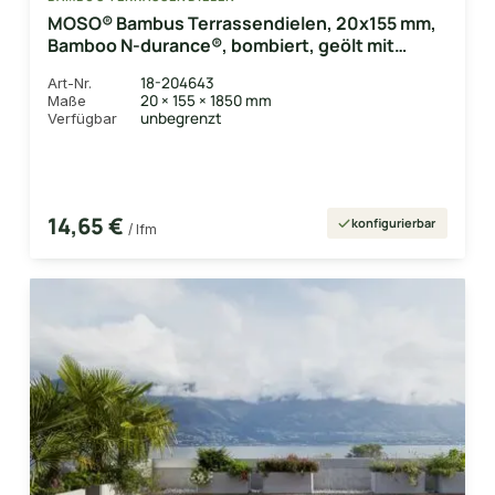
MOSO® Bambus Terrassendielen, 20x155 mm,
Bamboo N-durance®, bombiert, geölt mit
Woca, einseitig nutzbar
18-204643
Art-Nr.
20 × 155 × 1850 mm
Maße
unbegrenzt
Verfügbar
14,65 €
konfigurierbar
/ lfm