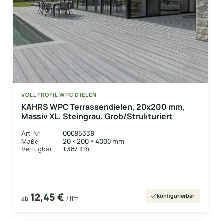
VOLLPROFIL WPC DIELEN
KAHRS WPC Terrassendielen, 20x200 mm,
Massiv XL, Steingrau, Grob/Strukturiert
00085338
Art-Nr.
20 × 200 × 4000 mm
Maße
1.387 lfm
Verfügbar
12,45 €
konfigurierbar
ab
/ lfm