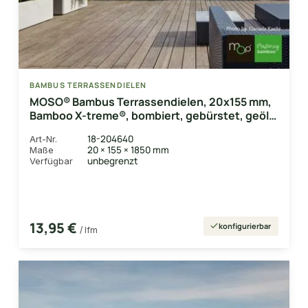
BAMBUS TERRASSENDIELEN
MOSO® Bambus Terrassendielen, 20x155 mm,
Bamboo X-treme®, bombiert, gebürstet, geölt
mit Woca, einseitig nutzbar
18-204640
Art-Nr.
20 × 155 × 1850 mm
Maße
unbegrenzt
Verfügbar
13,95 €
konfigurierbar
/ lfm