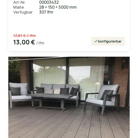
00003432
Art-Nr.
28 × 150 × 5000 mm
Maße
307 lfm
Verfügbar
17,81 € / lfm
13,00 €
konfigurierbar
/ lfm