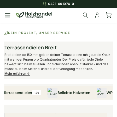
0421-691076-0
Über die Suche findest du in
DEIN PROJEKT, UNSER SERVICE
Sekunden das
passende Produkt
.
Terrassendielen Breit
Breitdielen ab 150 mm geben deiner Terrasse eine ruhige, edle Optik
mit weniger Fugen pro Quadratmeter. Der Preis dafür: jede Diele
bewegt sich beim Quellen und Schwinden absolut stärker - und das
musst du beim Material und bei der Verlegung mitdenken.
Mehr erfahren ↓
rrassendielen
Beliebte Holzarten
WPC Terra
129