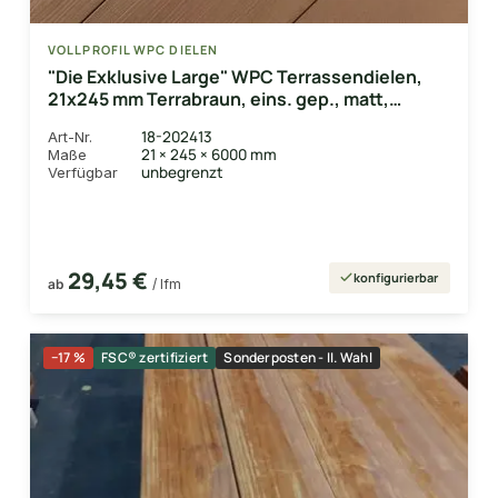
VOLLPROFIL WPC DIELEN
"Die Exklusive Large" WPC Terrassendielen,
21x245 mm Terrabraun, eins. gep., matt,
Vollprofil
18-202413
Art-Nr.
21 × 245 × 6000 mm
Maße
unbegrenzt
Verfügbar
29,45 €
konfigurierbar
ab
/ lfm
−17 %
FSC® zertifiziert
Sonderposten - II. Wahl