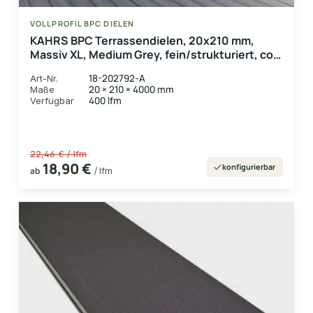
VOLLPROFIL BPC DIELEN
KAHRS BPC Terrassendielen, 20x210 mm,
Massiv XL, Medium Grey, fein/strukturiert, co-
extrudiert
18-202792-A
Art-Nr.
20 × 210 × 4000 mm
Maße
400 lfm
Verfügbar
22,46 € / lfm
18,90 €
konfigurierbar
ab
/ lfm