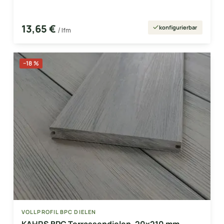
13,65 €
konfigurierbar
/ lfm
−18 %
VOLLPROFIL BPC DIELEN