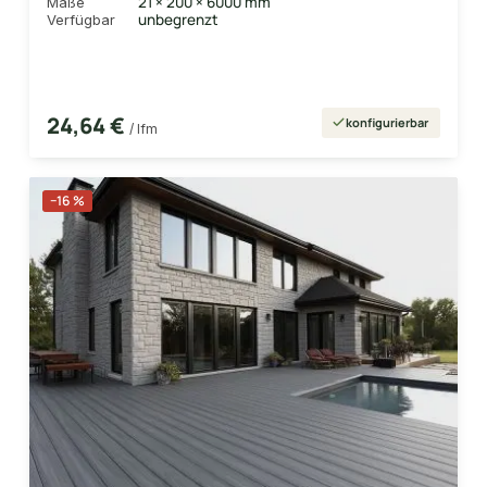
21 × 200 × 6000 mm
Maße
unbegrenzt
Verfügbar
24,64 €
konfigurierbar
/ lfm
−16 %