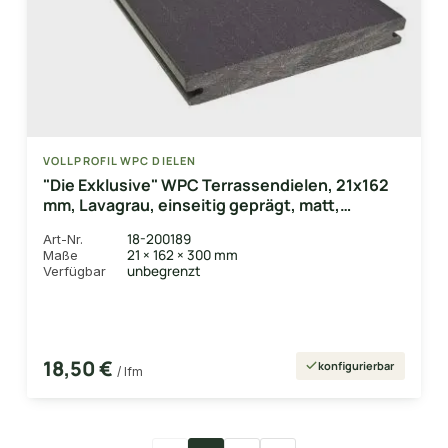
VOLLPROFIL WPC DIELEN
"Die Exklusive" WPC Terrassendielen, 21x162
mm, Lavagrau, einseitig geprägt, matt,
Vollprofil
18-200189
Art-Nr.
21 × 162 × 300 mm
Maße
unbegrenzt
Verfügbar
18,50 €
konfigurierbar
/ lfm