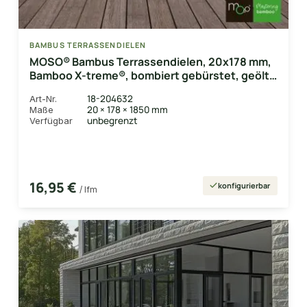
BAMBUS TERRASSENDIELEN
MOSO® Bambus Terrassendielen, 20x178 mm,
Bamboo X-treme®, bombiert gebürstet, geölt
mit Woca, einseitig nutzbar
18-204632
Art-Nr.
20 × 178 × 1850 mm
Maße
unbegrenzt
Verfügbar
16,95 €
konfigurierbar
/ lfm