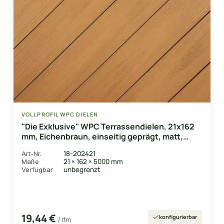
VOLLPROFIL WPC DIELEN
"Die Exklusive" WPC Terrassendielen, 21x162
mm, Eichenbraun, einseitig geprägt, matt,
Vollprofil
18-202421
Art-Nr.
21 × 162 × 5000 mm
Maße
unbegrenzt
Verfügbar
19,44 €
konfigurierbar
/ lfm