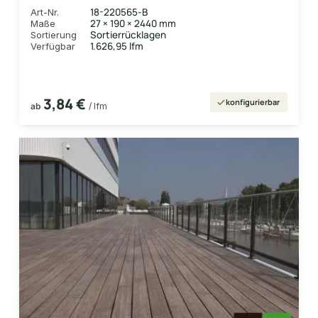
18-220565-B
Art-Nr.
27 × 190 × 2440 mm
Maße
Sortierrücklagen
Sortierung
1.626,95 lfm
Verfügbar
3,84 €
konfigurierbar
ab
/ lfm