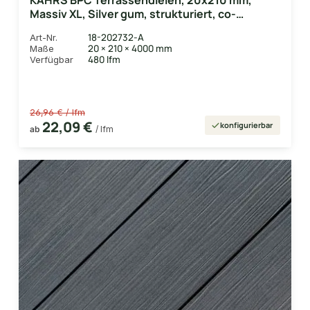
KAHRS BPC Terrassendielen, 20x210 mm,
Massiv XL, Silver gum, strukturiert, co-
extrudiert
18-202732-A
Art-Nr.
20 × 210 × 4000 mm
Maße
480 lfm
Verfügbar
26,96 € / lfm
22,09 €
konfigurierbar
ab
/ lfm