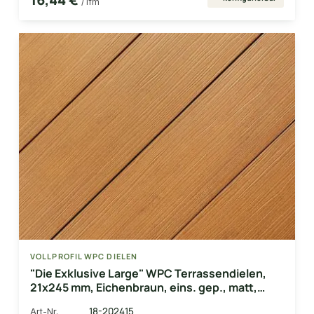
/ lfm
VOLLPROFIL WPC DIELEN
"Die Exklusive Large" WPC Terrassendielen,
21x245 mm, Eichenbraun, eins. gep., matt,
Vollp.
18-202415
Art-Nr.