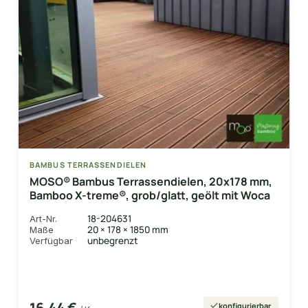
BAMBUS TERRASSENDIELEN
MOSO® Bambus Terrassendielen, 20x178 mm,
Bamboo X-treme®, grob/glatt, geölt mit Woca
18-204631
Art-Nr.
20 × 178 × 1850 mm
Maße
unbegrenzt
Verfügbar
16,44 €
konfigurierbar