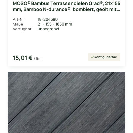
MOSO® Bambus Terrassendielen Grad®, 21x155
mm, Bamboo N-durance®, bombiert, geölt mit
Woca, einseitig nutzbar
18-204680
Art-Nr.
21 × 155 × 1850 mm
Maße
unbegrenzt
Verfügbar
15,01 €
konfigurierbar
/ lfm