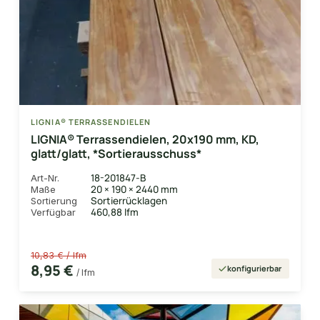
LIGNIA® TERRASSENDIELEN
LIGNIA® Terrassendielen, 20x190 mm, KD,
glatt/glatt, *Sortierausschuss*
18-201847-B
Art-Nr.
20 × 190 × 2440 mm
Maße
Sortierrücklagen
Sortierung
460,88 lfm
Verfügbar
10,83 € / lfm
8,95 €
konfigurierbar
/ lfm