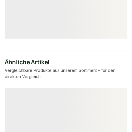
7,95 €
8,57 €
konfigurierbar
ab
/ lfm
ab
/ lfm
Ähnliche Artikel
Vergleichbare Produkte aus unserem Sortiment – für den
direkten Vergleich.
Produktgalerie überspringen