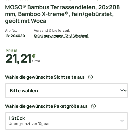
MOSO® Bambus Terrassendielen, 20x208
mm, Bamboo X-treme®, fein/gebürstet,
geölt mit Woca
Art-Nr.:
Versand & Lieferzeit:
18-204630
Stückgutversand (2-3 Wochen)
PREIS
21,21
€
/ lfm
Wähle die gewünschte Sichtseite aus
Wähle die gewünschte Paketgröße aus
1 Stück
Unbegrenzt verfügbar