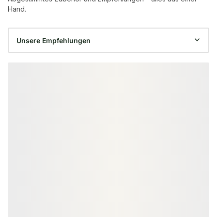
Hand.
Produktgalerie überspringen
−42 %
KANTELN
LEISTEN & ECKEN
Thermoespe Kanteln, 86x86 mm,
Thermoespe In
ideal für den Saunabau, mehrfach
14x30 mm, idea