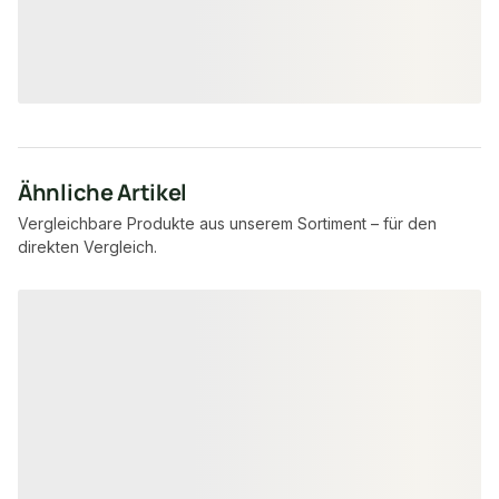
7,95 €
8,57 €
konfigurierbar
ab
/ lfm
ab
/ lfm
Ähnliche Artikel
Vergleichbare Produkte aus unserem Sortiment – für den
direkten Vergleich.
Produktgalerie überspringen