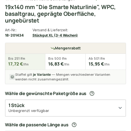
19x140 mm "Die Smarte Naturlinie", WPC,
basaltgrau, geprägte Oberfläche,
ungebürstet
Art-Nr.:
Versand & Lieferzeit:
18-201434
Stückgut XL (3-4 Wochen)
Mengenrabatt
Bis 251 lfm
Bis 500 lfm
Ab 501 lfm
17,72 €
16,83 €
15,95 €
/lfm
/lfm
/lfm
Staffel gilt
je Variante
— Mengen verschiedener Varianten
werden nicht zusammengezählt.
Wähle die gewünschte Paketgröße aus
1 Stück
Unbegrenzt verfügbar
Wähle die passende Länge aus