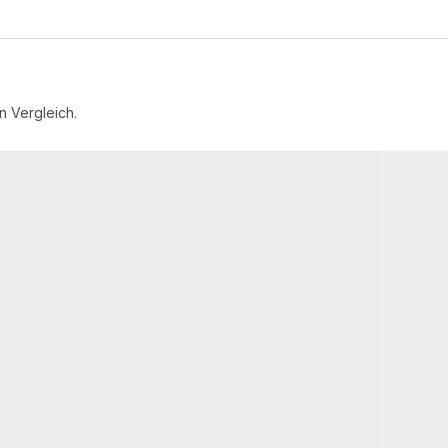
n Vergleich.
DIELEN
VOLLPROFIL WPC DIELEN
valex® WPC-
26x145 mm Kovalex® Standard