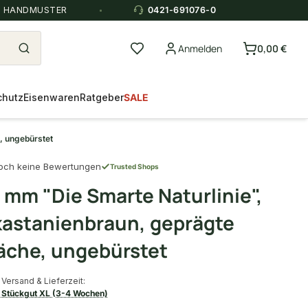
E HANDMUSTER
0421-691076-0
Anmelden
0,00 €
chutz
Eisenwaren
Ratgeber
SALE
, ungebürstet
och keine Bewertungen
Trusted Shops
 mm "Die Smarte Naturlinie",
astanienbraun, geprägte
äche, ungebürstet
Versand & Lieferzeit:
Stückgut XL (3-4 Wochen)