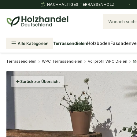
NACHHALTIGES TERRASSENHOLZ
Wonach suchst
Alle Kategorien
Terrassendielen
Holzboden
Fassadenve
Terrassendielen
WPC Terrassendielen
Vollprofil WPC Dielen
19
Zurück zur Übersicht