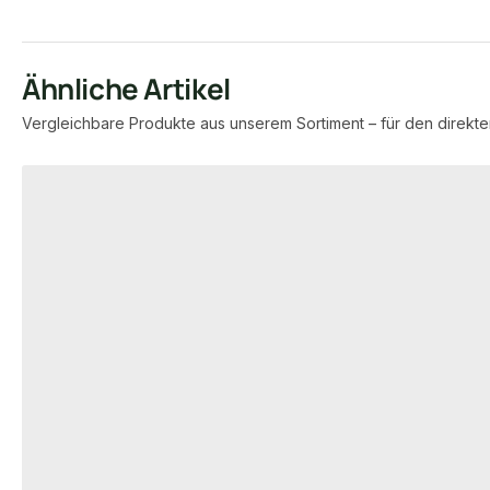
Ähnliche Artikel
Vergleichbare Produkte aus unserem Sortiment – für den direkte
Produktgalerie überspringen
VOLLPROFIL WPC DIELEN
VOLLPROFIL WPC 
20x145 mm Kovalex® WPC-
20x145 mm Ko