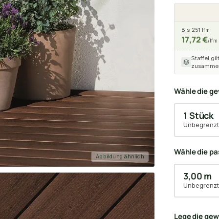
Bis 251 lfm
17,72 €
/lfm
Staffel gil
zusammen
Wähle die g
1 Stück
Unbegrenzt
Wähle die p
Abbildung ähnlich
3,00 m
Unbegrenzt
Lege die ge