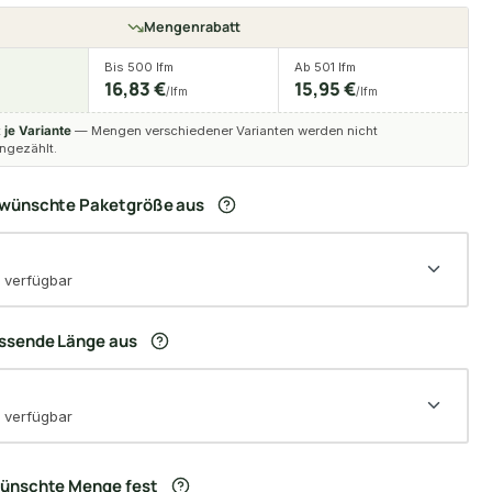
Mengenrabatt
Bis 500 lfm
Ab 501 lfm
16,83 €
15,95 €
/lfm
/lfm
t
je Variante
— Mengen verschiedener Varianten werden nicht
gezählt.
ewünschte Paketgröße aus
 verfügbar
assende Länge aus
 verfügbar
wünschte Menge fest