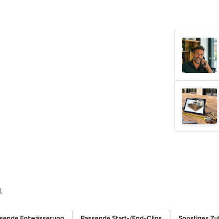
.
sende Entwässerung
Passende Start-/End-Clips
Sonstiges Z