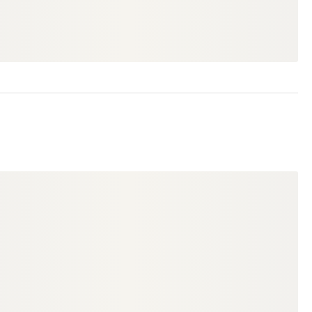
9,80 €
14,85 €
konfigurierbar
ab
/ lfm
/ lfm