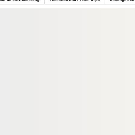
RUKTION
WPC UNTERKONSTRUKTION
ium
KAHRS WPC Unterkonstruktion,
tion, 20x60 mm,
30x50 mm, schwarz
* für eine geringe
02590
00021651
Art-Nr.
 60 × 4000 mm
30 × 50 mm
Maße
4 lfm
6.800 lfm
Verfügbar