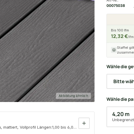
Art-Nr.:
00075038
Bis 100 lfm
12,32 €
/lfm
Staffel gil
zusammen
Wähle die ge
Abbildung ähnlich
Wähle die p
4,20 m
Unbegrenzt
mattiert, Vollprofil Längen:1,00 bis 6,00m