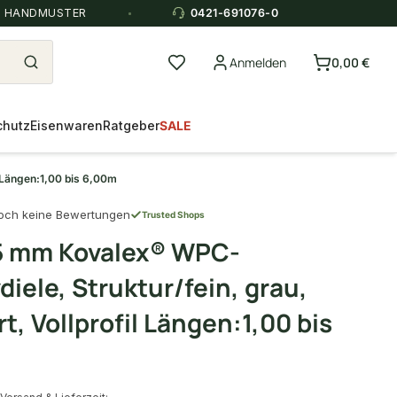
E HANDMUSTER
0421-691076-0
Anmelden
0,00 €
chutz
Eisenwaren
Ratgeber
SALE
 Längen:1,00 bis 6,00m
och keine Bewertungen
Trusted Shops
5 mm Kovalex® WPC-
diele, Struktur/fein, grau,
t, Vollprofil Längen:1,00 bis