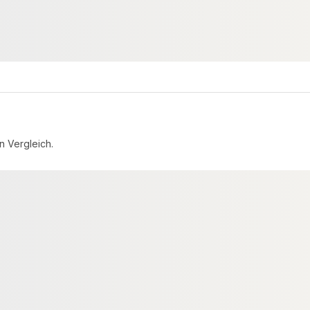
2,65 €
konfigurierbar
konfigurierbar
ab
/ lfm
n Vergleich.