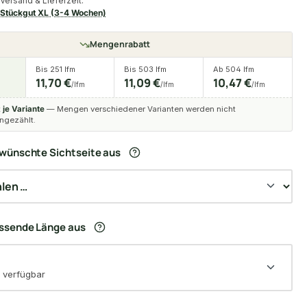
Versand & Lieferzeit:
Stückgut XL (3-4 Wochen)
Mengenrabatt
Bis 251 lfm
Bis 503 lfm
Ab 504 lfm
11,70 €
11,09 €
10,47 €
/lfm
/lfm
/lfm
t
je Variante
— Mengen verschiedener Varianten werden nicht
gezählt.
wünschte Sichtseite aus
assende Länge aus
 verfügbar