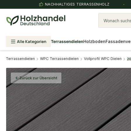
NACHHALTIGES TERRASSENHOLZ
Wonach suchst
Alle Kategorien
Terrassendielen
Holzboden
Fassadenve
Terrassendielen
WPC Terrassendielen
Vollprofil WPC Dielen
20
Zurück zur Übersicht