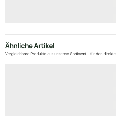
7,95 €
8,57 €
konfigurierbar
ab
/ lfm
ab
/ lfm
Ähnliche Artikel
Vergleichbare Produkte aus unserem Sortiment – für den direkte
Produktgalerie überspringen