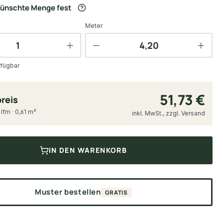
wünschte Menge fest
Meter
fügbar
51,73 €
reis
 lfm · 0,61 m²
inkl. MwSt., zzgl. Versand
IN DEN WARENKORB
Muster bestellen
GRATIS