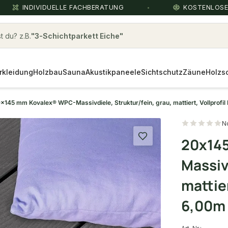
INDIVIDUELLE FACHBERATUNG
KOSTENLOS
 du? z.B.
kvh
rkleidung
Holzbau
Sauna
Akustikpaneele
Sichtschutz
Zäune
Holzs
x145 mm Kovalex® WPC-Massivdiele, Struktur/fein, grau, mattiert, Vollprofil
N
20x14
Massiv
mattier
6,00m