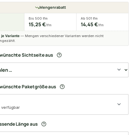
Mengenrabatt
Bis 500 lfm
Ab 501 lfm
15,25 €
14,45 €
/lfm
/lfm
t
je Variante
— Mengen verschiedener Varianten werden nicht
gezählt.
wünschte Sichtseite aus
ewünschte Paketgröße aus
 verfügbar
assende Länge aus