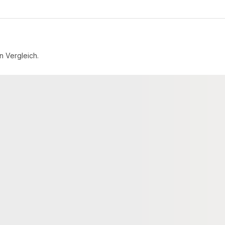
n Vergleich.
DIELEN
VOLLPROFIL WPC DIELEN
valex® WPC-
26x145 mm Kovalex® Standard