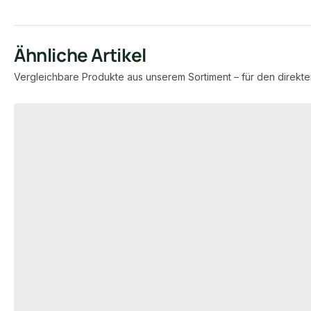
Ähnliche Artikel
Vergleichbare Produkte aus unserem Sortiment – für den direkte
Produktgalerie überspringen
VOLLPROFIL WPC DIELEN
VOLLPROFIL WPC 
20x145 mm Kovalex® WPC-
20x145 mm Ko