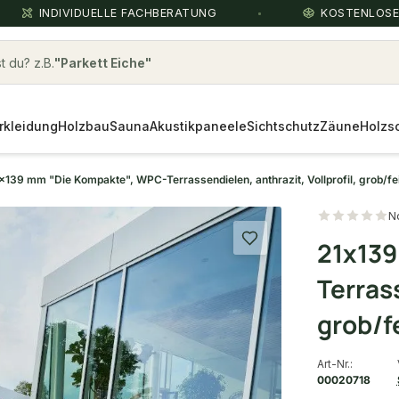
INDIVIDUELLE FACHBERATUNG
KOSTENLOS
 du? z.B.
Terrassenbau Zubehör
rkleidung
Holzbau
Sauna
Akustikpaneele
Sichtschutz
Zäune
Holzs
x139 mm "Die Kompakte", WPC-Terrassendielen, anthrazit, Vollprofil, grob/fe
N
21x139
Terrass
grob/f
Art-Nr.:
00020718