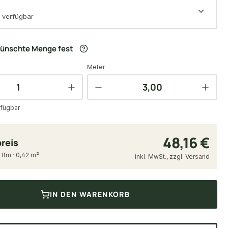
 verfügbar
wünschte Menge fest
Meter
fügbar
48,16 €
reis
 lfm · 0,42 m²
inkl. MwSt., zzgl. Versand
IN DEN WARENKORB