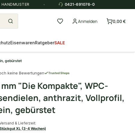
E HANDMUSTER
0421-691076-0
Anmelden
0,00 €
chutz
Eisenwaren
Ratgeber
SALE
in, gebürstet
och keine Bewertungen
Trusted Shops
 mm "Die Kompakte", WPC-
endielen, anthrazit, Vollprofil,
ein, gebürstet
Versand & Lieferzeit:
Stückgut XL (3-4 Wochen)