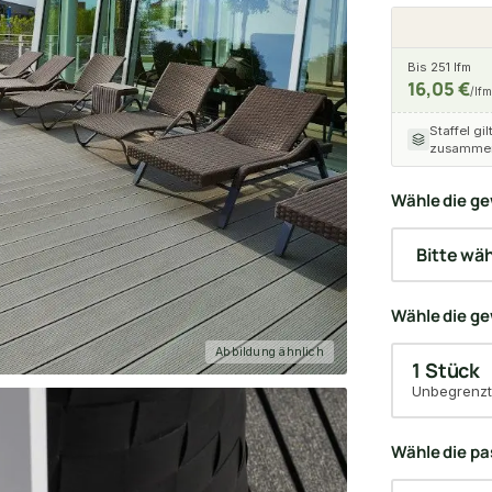
Bis 251 lfm
16,05 €
/lfm
Staffel gil
zusammen
Wähle die ge
Wähle die g
Abbildung ähnlich
1 Stück
Unbegrenzt
Wähle die p