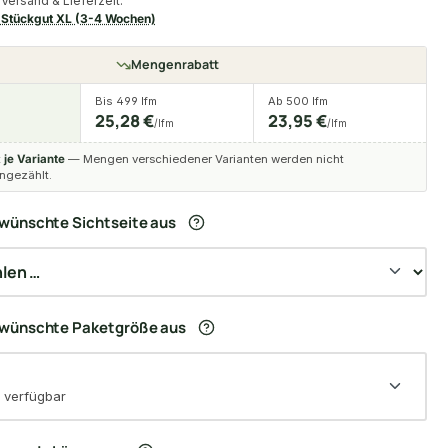
Versand & Lieferzeit:
Stückgut XL (3-4 Wochen)
Mengenrabatt
Bis 499 lfm
Ab 500 lfm
25,28 €
23,95 €
/lfm
/lfm
t
je Variante
— Mengen verschiedener Varianten werden nicht
gezählt.
wünschte Sichtseite aus
ewünschte Paketgröße aus
 verfügbar