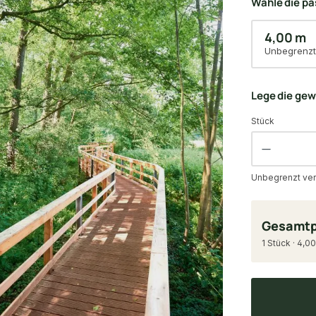
Wähle die p
4,00 m
Unbegrenzt
Lege die ge
Stück
Unbegrenzt ver
Gesamtp
1 Stück · 4,00