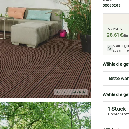
Art-Nr.:
00085263
Bis 251 lfm
26,61 €
/lfm
Staffel gil
zusammen
Wähle die ge
Abbildung ähnlich
Wähle die g
1 Stück
Unbegrenzt