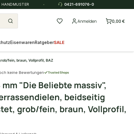
E HANDMUSTER
0421-691076-0
Anmelden
0,00 €
chutz
Eisenwaren
Ratgeber
SALE
ob/fein, braun, Vollprofil, BAZ
och keine Bewertungen
Trusted Shops
 mm "Die Beliebte massiv",
rrassendielen, beidseitig
et, grob/fein, braun, Vollprofil,