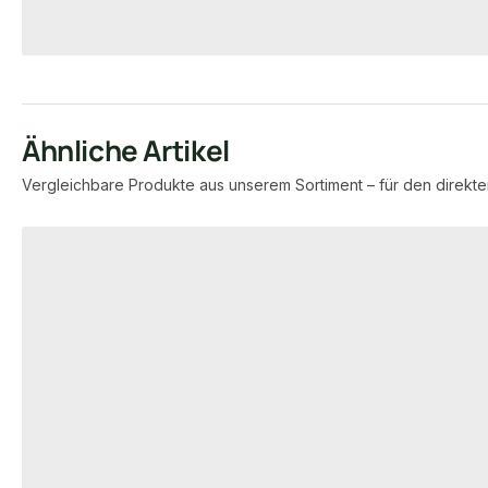
7,95 €
8,57 €
konfigurierbar
ab
/ lfm
ab
/ lfm
Ähnliche Artikel
Vergleichbare Produkte aus unserem Sortiment – für den direkte
Produktgalerie überspringen