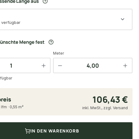
assende Länge aus
 verfügbar
wünschte Menge fest
Meter
fügbar
106,43 €
reis
 lfm · 0,55 m²
inkl. MwSt., zzgl. Versand
IN DEN WARENKORB