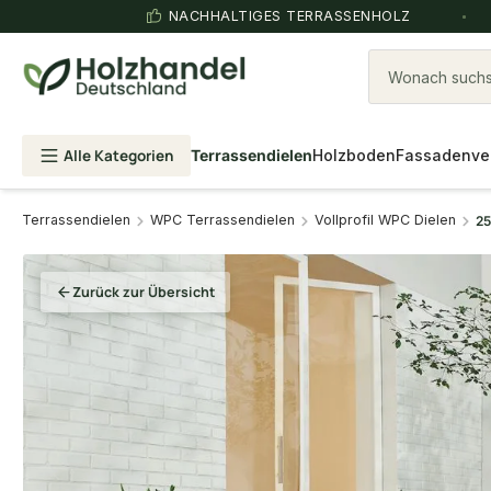
NACHHALTIGES TERRASSENHOLZ
Wonach suchst
Alle Kategorien
Terrassendielen
Holzboden
Fassadenve
Terrassendielen
WPC Terrassendielen
Vollprofil WPC Dielen
25
Zurück zur Übersicht