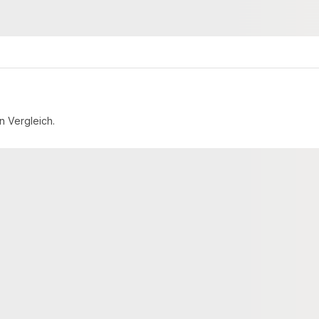
2,65 €
konfigurierbar
konfigurierbar
ab
/ lfm
n Vergleich.