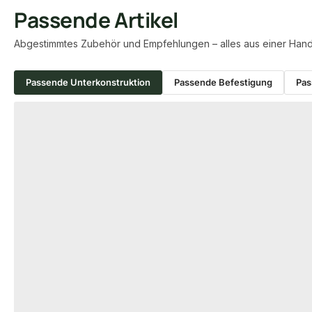
Passende Artikel
Abgestimmtes Zubehör und Empfehlungen – alles aus einer Hand
Passende Unterkonstruktion
Passende Befestigung
Pas
Produktgalerie überspringen
ALU UNTERKONSTRUKTION
ALU UNTERKONST
KAHRS Aluminium
KAHRS Alumin