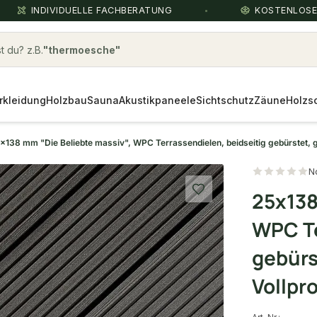
INDIVIDUELLE FACHBERATUNG
KOSTENLOS
 du? z.B.
Holzboden
rkleidung
Holzbau
Sauna
Akustikpaneele
Sichtschutz
Zäune
Holzs
x138 mm "Die Beliebte massiv", WPC Terrassendielen, beidseitig gebürstet, gr
N
25x138
WPC Te
gebürs
Vollpro