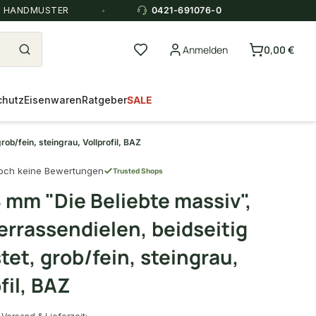
E HANDMUSTER
0421-691076-0
Anmelden
0,00 €
chutz
Eisenwaren
Ratgeber
SALE
ob/fein, steingrau, Vollprofil, BAZ
och keine Bewertungen
Trusted Shops
 mm "Die Beliebte massiv",
rrassendielen, beidseitig
tet, grob/fein, steingrau,
fil, BAZ