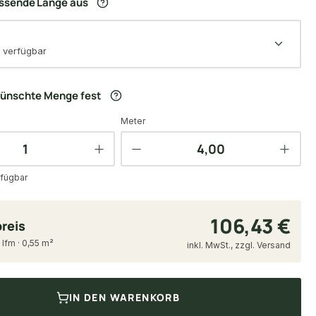
assende Länge aus
 verfügbar
wünschte Menge fest
Meter
fügbar
106,43 €
reis
 lfm · 0,55 m²
inkl. MwSt., zzgl. Versand
IN DEN WARENKORB