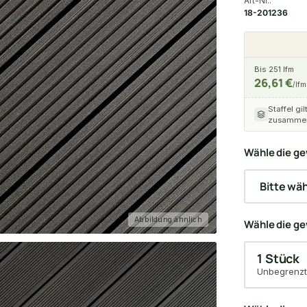
Art-Nr.:
18-201236
Bis 251 lfm
26,61 €
/lfm
Staffel gil
zusammen
Wähle die ge
Abbildung ähnlich
Wähle die g
1 Stück
Unbegrenzt