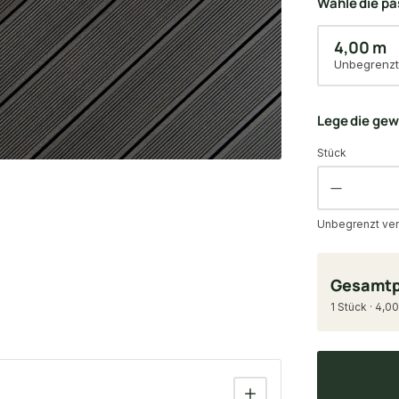
Wähle die p
4,00 m
Unbegrenzt
Lege die ge
Stück
Unbegrenzt ver
Gesamtp
1 Stück · 4,00