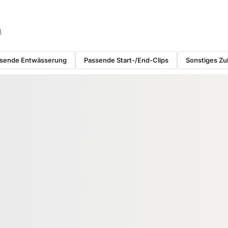
.
sende Entwässerung
Passende Start-/End-Clips
Sonstiges Z
RUKTION
WPC UNTERKONSTRUKTION
ium
KAHRS WPC Unterkonstruktion,