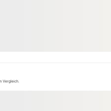
tion, 20x60 mm,
30x50 mm, schwarz
* für eine geringe
02590
00021651
Art-Nr.
 60 × 4000 mm
30 × 50 mm
Maße
6 lfm
6.168 lfm
Verfügbar
2,65 €
konfigurierbar
konfigurierbar
ab
/ lfm
n Vergleich.