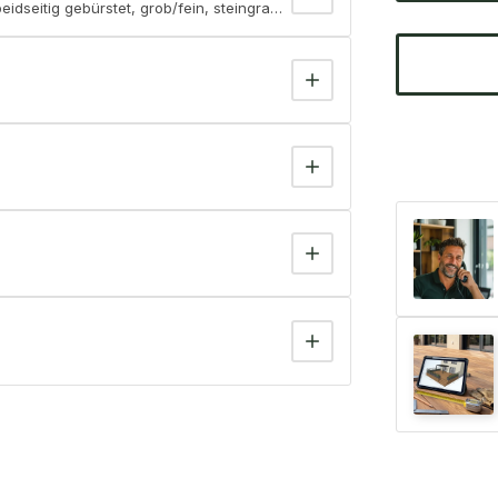
dseitig gebürstet, grob/fein, steingrau, Vollprofil, BAZ