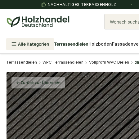
NACHHALTIGES TERRASSENHOLZ
Wonach suchst
Alle Kategorien
Terrassendielen
Holzboden
Fassadenve
Terrassendielen
WPC Terrassendielen
Vollprofil WPC Dielen
25
Zurück zur Übersicht