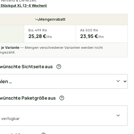
Versand & Lieferzeit:
Stückgut XL (3-4 Wochen)
Mengenrabatt
Bis 499 lfm
Ab 500 lfm
25,28 €
23,95 €
/lfm
/lfm
t
je Variante
— Mengen verschiedener Varianten werden nicht
gezählt.
wünschte Sichtseite aus
ewünschte Paketgröße aus
 verfügbar