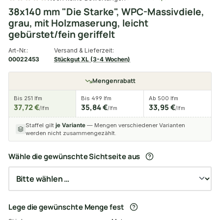
38x140 mm "Die Starke", WPC-Massivdiele,
grau, mit Holzmaserung, leicht
gebürstet/fein geriffelt
Art-Nr.:
Versand & Lieferzeit:
00022453
Stückgut XL (3-4 Wochen)
Mengenrabatt
Bis 251 lfm
Bis 499 lfm
Ab 500 lfm
37,72 €
35,84 €
33,95 €
/lfm
/lfm
/lfm
Staffel gilt
je Variante
— Mengen verschiedener Varianten
werden nicht zusammengezählt.
Wähle die gewünschte Sichtseite aus
Lege die gewünschte Menge fest