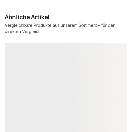
Ähnliche Artikel
Vergleichbare Produkte aus unserem Sortiment – für den
direkten Vergleich.
Produktgalerie überspringen
VOLLPROFIL WPC DIELEN
VOLLPROFIL WPC 
20x145 mm Kovalex® WPC-
20x145 mm Ko