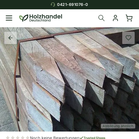
0421-691076-0
Abbildung ähnlich
Noch keine Bewertungen
Trusted Shops