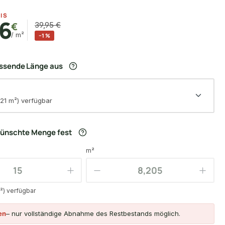
IS
6
€
39,95 €
/ m²
−1 %
assende Länge aus
,21 m²) verfügbar
wünschte Menge fest
m²
m²) verfügbar
en
– nur vollständige Abnahme des Restbestands möglich.