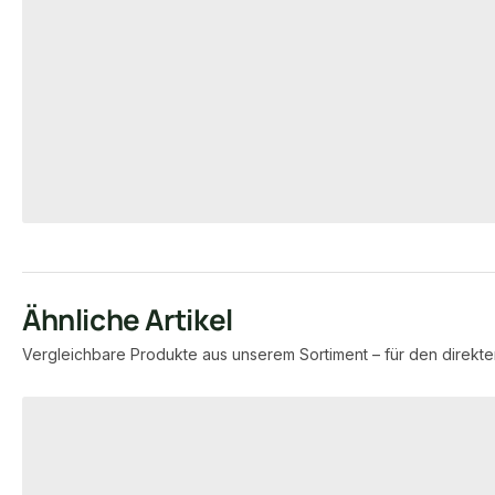
Holzfeuchte 1
00017403
000
Art-Nr.
Art-Nr.
12 Stück
80 
Verfügbar
Maße
unb
Verfügbar
18,95 € / Stück
17,55 €
6,60 €
/ Stück
/ lfm
Ähnliche Artikel
Vergleichbare Produkte aus unserem Sortiment – für den direkte
Produktgalerie überspringen