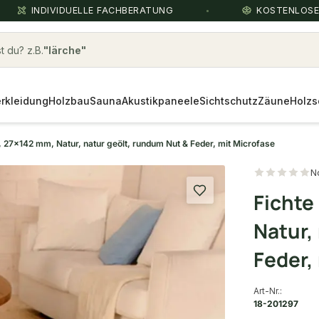
INDIVIDUELLE FACHBERATUNG
KOSTENLOS
 du? z.B.
Holz Terrassendielen
rkleidung
Holzbau
Sauna
Akustikpaneele
Sichtschutz
Zäune
Holzs
, 27x142 mm, Natur, natur geölt, rundum Nut & Feder, mit Microfase
N
Fichte
Natur,
Feder,
Art-Nr.:
18-201297