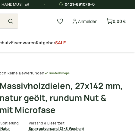
E HANDMUSTER
0421-691076-0
Anmelden
0,00 €
chutz
Eisenwaren
Ratgeber
SALE
och keine Bewertungen
Trusted Shops
 Massivholzdielen, 27x142 mm,
 natur geölt, rundum Nut &
 mit Microfase
Sortierung:
Versand & Lieferzeit:
Natur
Sperrgutversand (2-3 Wochen)