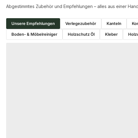
Abgestimmtes Zubehör und Empfehlungen – alles aus einer Hand
Unsere Empfehlungen
Verlegezubehör
Kanteln
Kon
Boden- & Möbelreiniger
Holzschutz Öl
Kleber
Holz
Produktgalerie überspringen
−7 %
VERLEGEZUBEHÖR
KONSTRUKTIONS
Winkelschmiege 50x345x70 mm
Konstruktionsv
80x80 mm, NSi