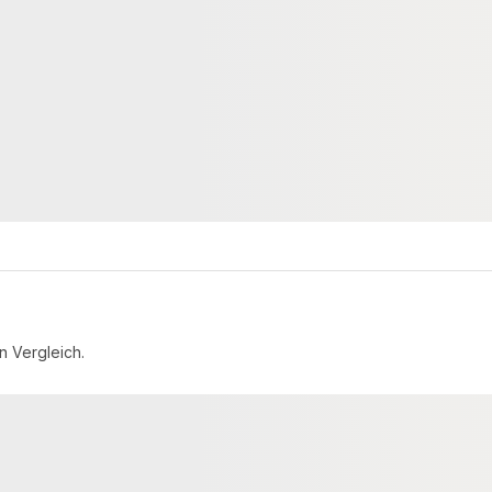
5% +/- 3%
Holzfeuchte 15% +/- 3%
20544
00020534
Art-Nr.
× 80 mm
60 × 60 mm
Maße
egrenzt
unbegrenzt
Verfügbar
3,70 €
konfigurierbar
konfigurierbar
/ lfm
n Vergleich.