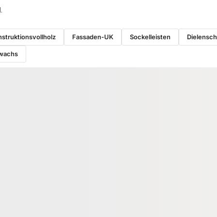
.
struktionsvollholz
Fassaden-UK
Sockelleisten
Dielensc
wachs
VOLLHOLZ
KONSTRUKTIONSVOLLHOLZ
ollholz Fichte,
Konstruktionsvollholz Fichte,
 nach DIN 4074,
60x60 mm, NSi nach DIN 4074,