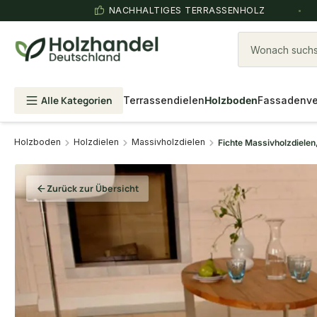
NACHHALTIGES TERRASSENHOLZ
Wonach suchst
Alle Kategorien
Terrassendielen
Holzboden
Fassadenve
Holzboden
Holzdielen
Massivholzdielen
Fichte Massivholzdielen
Zurück zur Übersicht